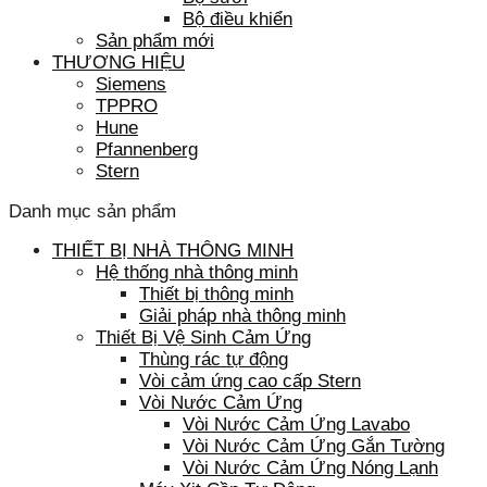
Bộ điều khiển
Sản phẩm mới
THƯƠNG HIỆU
Siemens
TPPRO
Hune
Pfannenberg
Stern
Danh mục sản phẩm
THIẾT BỊ NHÀ THÔNG MINH
Hệ thống nhà thông minh
Thiết bị thông minh
Giải pháp nhà thông minh
Thiết Bị Vệ Sinh Cảm Ứng
Thùng rác tự động
Vòi cảm ứng cao cấp Stern
Vòi Nước Cảm Ứng
Vòi Nước Cảm Ứng Lavabo
Vòi Nước Cảm Ứng Gắn Tường
Vòi Nước Cảm Ứng Nóng Lạnh