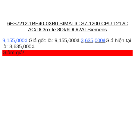
6ES7212-1BE40-0XB0 SIMATIC S7-1200 CPU 1212C
AC/DC/rơ le 8DI/6DQ/2AI Siemens
9,155,000
₫
Giá gốc là: 9,155,000₫.
3,635,000
₫
Giá hiện tại
là: 3,635,000₫.
Giảm giá!