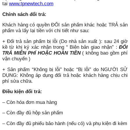
tại
www.tpnewtech.com
Chính sách đổi trả:
Khách hàng có quyền ĐỔI sản phẩm khác hoặc TRẢ sản
phẩm và lấy lại tiền với chi tiết như sau:
+ Đổi trả sản phẩm bị lỗi (Do nhà sản xuất ): sau 24 giờ
kề từ khi ký xác nhận trong “ Biên bản giao nhận” :
ĐỔI
TRẢ MIỄN PHÍ HOẶC HOÀN TIỀN
( không bao gồm phí
vận chuyển )
+ Sản phẩm “Không bị lỗi” hoặc “Bị lỗi” do NGƯỜI SỬ
DỤNG: Không áp dụng đổi trả hoặc khách hàng chịu chi
phí sửa chữa.
Điều kiện đổi trả:
– Còn hóa đơn mua hàng
– Còn đầy đủ hộp sản phẩm
– Còn đầy đủ phiếu bảo hành (nếu có) và phụ kiện đi kèm