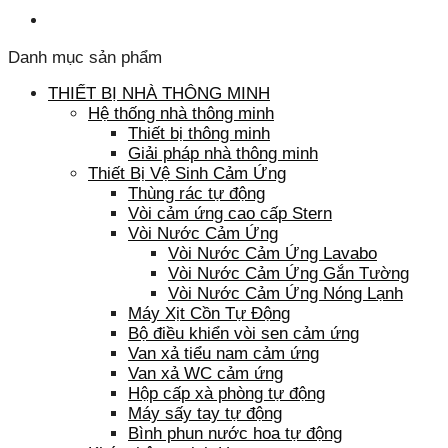
Danh mục sản phẩm
THIẾT BỊ NHÀ THÔNG MINH
Hệ thống nhà thông minh
Thiết bị thông minh
Giải pháp nhà thông minh
Thiết Bị Vệ Sinh Cảm Ứng
Thùng rác tự động
Vòi cảm ứng cao cấp Stern
Vòi Nước Cảm Ứng
Vòi Nước Cảm Ứng Lavabo
Vòi Nước Cảm Ứng Gắn Tường
Vòi Nước Cảm Ứng Nóng Lạnh
Máy Xịt Cồn Tự Động
Bộ điều khiển vòi sen cảm ứng
Van xả tiểu nam cảm ứng
Van xả WC cảm ứng
Hộp cấp xà phòng tự động
Máy sấy tay tự động
Bình phun nước hoa tự động