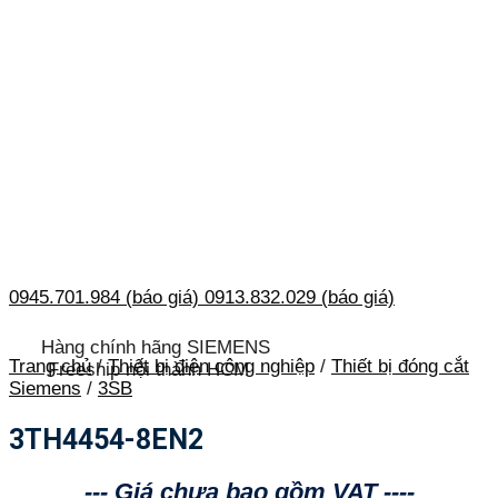
0945.701.984 (báo giá)
0913.832.029 (báo giá)
Hàng chính hãng SIEMENS
Trang chủ
/
Thiết bị điện công nghiệp
/
Thiết bị đóng cắt
Freeship nội thành HCM
Siemens
/
3SB
3TH4454-8EN2
--- Giá chưa bao gồm VAT ----