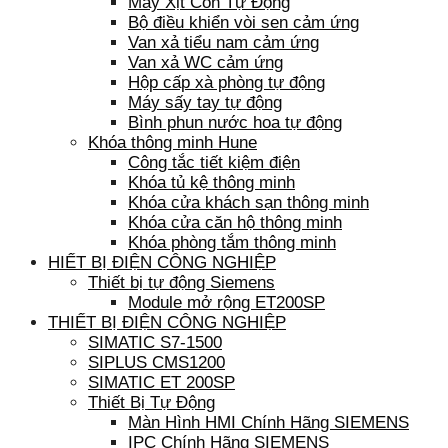
Máy Xịt Cồn Tự Động
Bộ điều khiển vòi sen cảm ứng
Van xả tiểu nam cảm ứng
Van xả WC cảm ứng
Hộp cấp xà phòng tự động
Máy sấy tay tự động
Bình phun nước hoa tự động
Khóa thông minh Hune
Công tắc tiết kiệm điện
Khóa tủ kệ thông minh
Khóa cửa khách sạn thông minh
Khóa cửa căn hộ thông minh
Khóa phòng tắm thông minh
HIẾT BỊ ĐIỆN CÔNG NGHIỆP
Thiết bị tự động Siemens
Module mở rộng ET200SP
THIẾT BỊ ĐIỆN CÔNG NGHIỆP
SIMATIC S7-1500
SIPLUS CMS1200
SIMATIC ET 200SP
Thiết Bị Tự Động
Màn Hình HMI Chính Hãng SIEMENS
IPC Chính Hãng SIEMENS