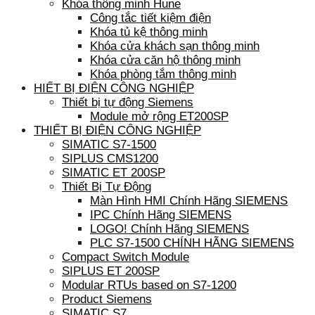
Khóa thông minh Hune
Công tắc tiết kiệm điện
Khóa tủ kệ thông minh
Khóa cửa khách sạn thông minh
Khóa cửa căn hộ thông minh
Khóa phòng tắm thông minh
HIẾT BỊ ĐIỆN CÔNG NGHIỆP
Thiết bị tự động Siemens
Module mở rộng ET200SP
THIẾT BỊ ĐIỆN CÔNG NGHIỆP
SIMATIC S7-1500
SIPLUS CMS1200
SIMATIC ET 200SP
Thiết Bị Tự Động
Màn Hình HMI Chính Hãng SIEMENS
IPC Chính Hãng SIEMENS
LOGO! Chính Hãng SIEMENS
PLC S7-1500 CHÍNH HÃNG SIEMENS
Compact Switch Module
SIPLUS ET 200SP
Modular RTUs based on S7-1200
Product Siemens
SIMATIC S7