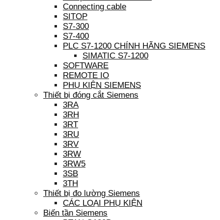
Connecting cable
SITOP
S7-300
S7-400
PLC S7-1200 CHÍNH HÃNG SIEMENS
SIMATIC S7-1200
SOFTWARE
REMOTE IO
PHỤ KIỆN SIEMENS
Thiết bị đóng cắt Siemens
3RA
3RH
3RT
3RU
3RV
3RW
3RW5
3SB
3TH
Thiết bị đo lường Siemens
CÁC LOẠI PHỤ KIỆN
Biến tần Siemens