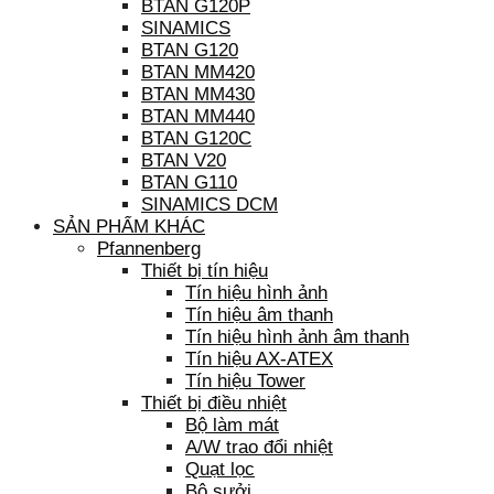
BTAN G120P
SINAMICS
BTAN G120
BTAN MM420
BTAN MM430
BTAN MM440
BTAN G120C
BTAN V20
BTAN G110
SINAMICS DCM
SẢN PHẨM KHÁC
Pfannenberg
Thiết bị tín hiệu
Tín hiệu hình ảnh
Tín hiệu âm thanh
Tín hiệu hình ảnh âm thanh
Tín hiệu AX-ATEX
Tín hiệu Tower
Thiết bị điều nhiệt
Bộ làm mát
A/W trao đổi nhiệt
Quạt lọc
Bộ sưởi