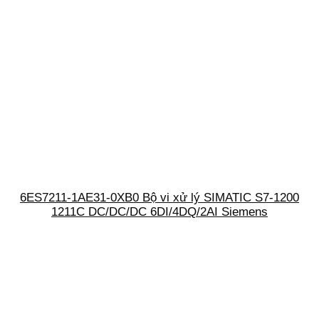
6ES7211-1AE31-0XB0 Bộ vi xử lý SIMATIC S7-1200
1211C DC/DC/DC 6DI/4DQ/2AI Siemens