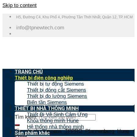
Skip to content
H5, Đường C4, Khu Phố 4, Phường Tân Thới Nhất, Quận 12, TP. HCM
info@tpnewtech.com
TRANG CHỦ
Thiết bị điện công nghiệp
Thiết bị tự động Siemens
Thiết bị đóng cắt Siemens
Thiết bị đo lường Siemens
Biến tần Siemens
THIẾT BỊ NHÀ THÔNG MINH
Thiết Bị Vệ Sinh Cảm Ứng
Tìm kiếm:
Khóa thông minh Hune
Hệ thống nhà thông minh
Tìm nhanh:
Siemens
,
TPPRO
,
Pfannenberg
,
Hune
,
Sản phẩm khác