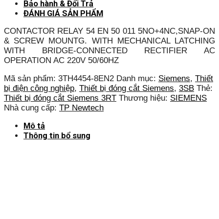
Bảo hành & Đổi Trả
ĐÁNH GIÁ SẢN PHẨM
CONTACTOR RELAY 54 EN 50 011 5NO+4NC,SNAP-ON
& SCREW MOUNTG. WITH MECHANICAL LATCHING
WITH BRIDGE-CONNECTED RECTIFIER AC
OPERATION AC 220V 50/60HZ
Mã sản phẩm:
3TH4454-8EN2
Danh mục:
Siemens
,
Thiết
bị điện công nghiệp
,
Thiết bị đóng cắt Siemens
,
3SB
Thẻ:
Thiết bị đóng cắt Siemens 3RT
Thương hiệu:
SIEMENS
Nhà cung cấp:
TP Newtech
Mô tả
Thông tin bổ sung