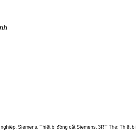
ình
g nghiệp
,
Siemens
,
Thiết bị đóng cắt Siemens
,
3RT
Thẻ:
Thiết b