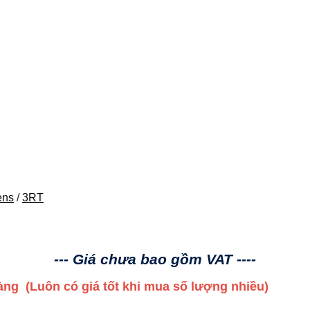
ens
/
3RT
--- Giá chưa bao gồm VAT ----
 hàng
(Luôn có giá tốt khi mua số lượng nhiều)