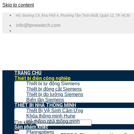
Skip to content
H5, Đường C4, Khu Phố 4, Phường Tân Thới Nhất, Quận 12, TP. HCM
info@tpnewtech.com
TRANG CHỦ
Thiết bị điện công nghiệp
Thiết bị tự động Siemens
Thiết bị đóng cắt Siemens
Thiết bị đo lường Siemens
Biến tần Siemens
THIẾT BỊ NHÀ THÔNG MINH
Thiết Bị Vệ Sinh Cảm Ứng
Khóa thông minh Hune
Hệ thống nhà thông minh
Tìm kiếm:
Sản phẩm khác
Pfannenberg