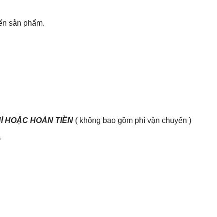
đến sản phẩm.
HÍ HOẶC HOÀN TIỀN
( không bao gồm phí vận chuyển )
.