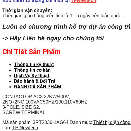
Bảo hành 12 tháng khi mua tại
TPNewtech
.
Thời gian vận chuyển:
Thời gian giao hàng ước tính từ 1 - 5 ngày trên toàn quốc.
Luôn có chương trình hỗ trợ dự án công tr
-> Hãy Liên hệ ngay cho chúng tôi
Chi Tiết Sản Phẩm
Thông tin kỹ thuật
Thông tin cơ bản
Dịch Vụ Kỹ thuật
Bảo hành & Đổi Trả
ĐÁNH GIÁ SẢN PHẨM
CONTACTOR,AC3:22KW/400V,
2NO+2NC,100VAC50HZ/100.110V60HZ
3-POLE, SIZE S2,
SCREW TERMINAL
Mã sản phẩm:
3RT2036-1AG64
Danh mục:
Thiết bị điện côn
cấp:
TP Newtech