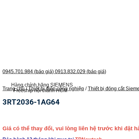
0945.701.984 (báo giá)
0913.832.029 (báo giá)
Hàng chính hãng SIEMENS
Trang chủ
/
Thiết bị điện công nghiệp
/
Thiết bị đóng cắt Siem
Freeship nội thành HCM
3RT2036-1AG64
Giá có thể thay đổi, vui lòng liên hệ trước khi đặt