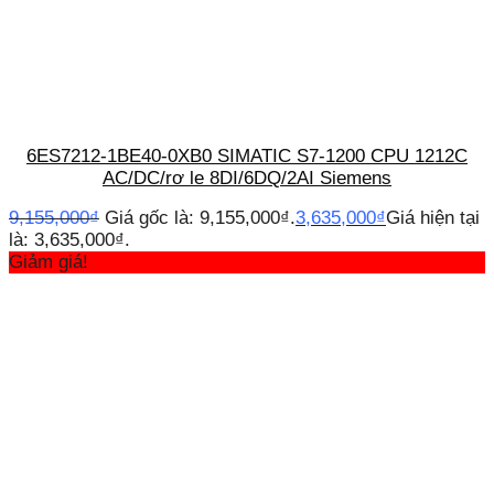
6ES7212-1BE40-0XB0 SIMATIC S7-1200 CPU 1212C
AC/DC/rơ le 8DI/6DQ/2AI Siemens
9,155,000
₫
Giá gốc là: 9,155,000₫.
3,635,000
₫
Giá hiện tại
là: 3,635,000₫.
Giảm giá!