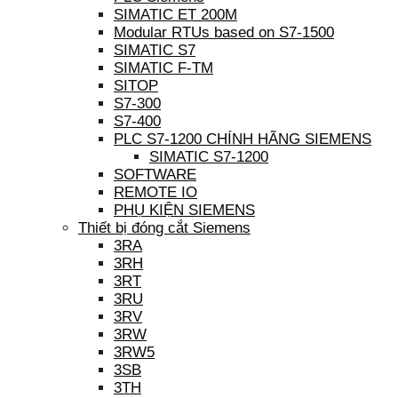
SIMATIC ET 200M
Modular RTUs based on S7-1500
SIMATIC S7
SIMATIC F-TM
SITOP
S7-300
S7-400
PLC S7-1200 CHÍNH HÃNG SIEMENS
SIMATIC S7-1200
SOFTWARE
REMOTE IO
PHỤ KIỆN SIEMENS
Thiết bị đóng cắt Siemens
3RA
3RH
3RT
3RU
3RV
3RW
3RW5
3SB
3TH