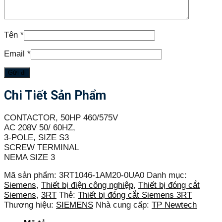
Tên
*
Email
*
Chi Tiết Sản Phẩm
CONTACTOR, 50HP 460/575V
AC 208V 50/ 60HZ,
3-POLE, SIZE S3
SCREW TERMINAL
NEMA SIZE 3
Mã sản phẩm:
3RT1046-1AM20-0UA0
Danh mục:
Siemens
,
Thiết bị điện công nghiệp
,
Thiết bị đóng cắt
Siemens
,
3RT
Thẻ:
Thiết bị đóng cắt Siemens 3RT
Thương hiệu:
SIEMENS
Nhà cung cấp:
TP Newtech