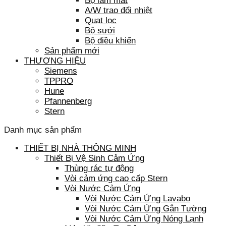
Bộ làm mát
A/W trao đổi nhiệt
Quạt lọc
Bộ sưởi
Bộ điều khiển
Sản phẩm mới
THƯƠNG HIỆU
Siemens
TPPRO
Hune
Pfannenberg
Stern
Danh mục sản phẩm
THIẾT BỊ NHÀ THÔNG MINH
Thiết Bị Vệ Sinh Cảm Ứng
Thùng rác tự động
Vòi cảm ứng cao cấp Stern
Vòi Nước Cảm Ứng
Vòi Nước Cảm Ứng Lavabo
Vòi Nước Cảm Ứng Gắn Tường
Vòi Nước Cảm Ứng Nóng Lạnh