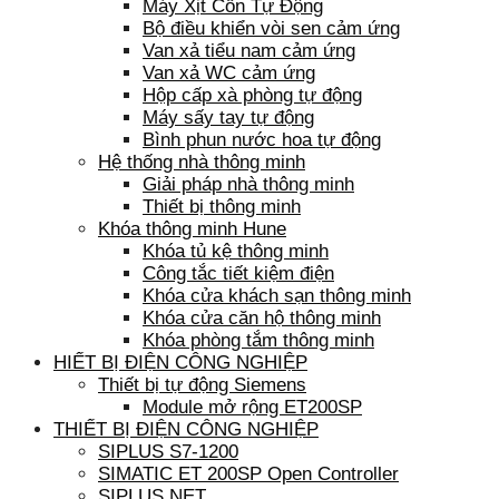
Máy Xịt Cồn Tự Động
Bộ điều khiển vòi sen cảm ứng
Van xả tiểu nam cảm ứng
Van xả WC cảm ứng
Hộp cấp xà phòng tự động
Máy sấy tay tự động
Bình phun nước hoa tự động
Hệ thống nhà thông minh
Giải pháp nhà thông minh
Thiết bị thông minh
Khóa thông minh Hune
Khóa tủ kệ thông minh
Công tắc tiết kiệm điện
Khóa cửa khách sạn thông minh
Khóa cửa căn hộ thông minh
Khóa phòng tắm thông minh
HIẾT BỊ ĐIỆN CÔNG NGHIỆP
Thiết bị tự động Siemens
Module mở rộng ET200SP
THIẾT BỊ ĐIỆN CÔNG NGHIỆP
SIPLUS S7-1200
SIMATIC ET 200SP Open Controller
SIPLUS NET