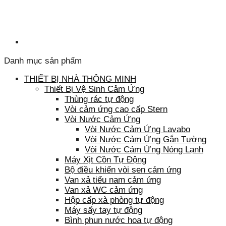
Danh mục sản phẩm
THIẾT BỊ NHÀ THÔNG MINH
Thiết Bị Vệ Sinh Cảm Ứng
Thùng rác tự động
Vòi cảm ứng cao cấp Stern
Vòi Nước Cảm Ứng
Vòi Nước Cảm Ứng Lavabo
Vòi Nước Cảm Ứng Gắn Tường
Vòi Nước Cảm Ứng Nóng Lạnh
Máy Xịt Cồn Tự Động
Bộ điều khiển vòi sen cảm ứng
Van xả tiểu nam cảm ứng
Van xả WC cảm ứng
Hộp cấp xà phòng tự động
Máy sấy tay tự động
Bình phun nước hoa tự động