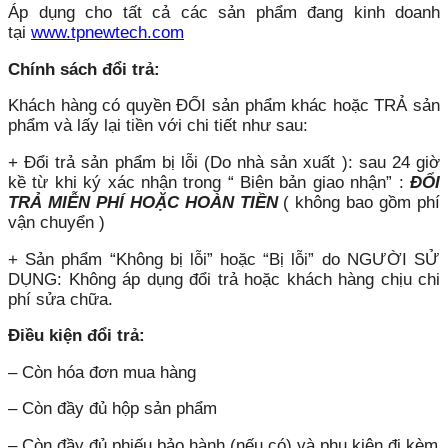
Áp dụng cho tất cả các sản phẩm đang kinh doanh
tại
www.tpnewtech.com
Chính sách đổi trả:
Khách hàng có quyền ĐỔI sản phẩm khác hoặc TRẢ sản
phẩm và lấy lại tiền với chi tiết như sau:
+ Đổi trả sản phẩm bị lỗi (Do nhà sản xuất ): sau 24 giờ
kề từ khi ký xác nhận trong “ Biên bản giao nhận” :
ĐỔI
TRẢ MIỄN PHÍ HOẶC HOÀN TIỀN
( không bao gồm phí
vận chuyển )
+ Sản phẩm “Không bị lỗi” hoặc “Bị lỗi” do NGƯỜI SỬ
DỤNG: Không áp dụng đổi trả hoặc khách hàng chịu chi
phí sửa chữa.
Điều kiện đổi trả:
– Còn hóa đơn mua hàng
– Còn đầy đủ hộp sản phẩm
– Còn đầy đủ phiếu bảo hành (nếu có) và phụ kiện đi kèm