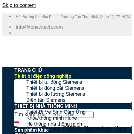
Skip to content
H5, Đường C4, Khu Phố 4, Phường Tân Thới Nhất, Quận 12, TP. HCM
info@tpnewtech.com
TRANG CHỦ
Thiết bị điện công nghiệp
Thiết bị tự động Siemens
Thiết bị đóng cắt Siemens
Thiết bị đo lường Siemens
Biến tần Siemens
THIẾT BỊ NHÀ THÔNG MINH
Thiết Bị Vệ Sinh Cảm Ứng
Tìm kiếm:
Khóa thông minh Hune
Hệ thống nhà thông minh
Tìm nhanh:
Siemens
,
TPPRO
,
Pfannenberg
,
Hune
,
Sản phẩm khác