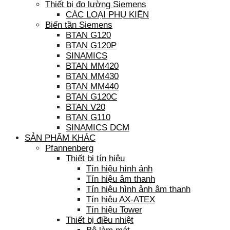
Thiết bị đo lường Siemens
CÁC LOẠI PHỤ KIỆN
Biến tần Siemens
BTAN G120
BTAN G120P
SINAMICS
BTAN MM420
BTAN MM430
BTAN MM440
BTAN G120C
BTAN V20
BTAN G110
SINAMICS DCM
SẢN PHẨM KHÁC
Pfannenberg
Thiết bị tín hiệu
Tín hiệu hình ảnh
Tín hiệu âm thanh
Tín hiệu hình ảnh âm thanh
Tín hiệu AX-ATEX
Tín hiệu Tower
Thiết bị điều nhiệt