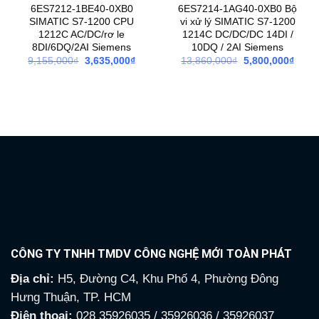
6ES7212-1BE40-0XB0
6ES7214-1AG40-0XB0 Bộ
SIMATIC S7-1200 CPU
vi xử lý SIMATIC S7-1200
1212C AC/DC/rơ le
1214C DC/DC/DC 14DI /
8DI/6DQ/2AI Siemens
10DQ / 2AI Siemens
Giá
Giá
Giá
Giá
9,155,000
₫
3,635,000
₫
13,860,000
₫
5,800,000
₫
gốc
hiện
gốc
hiện
là:
tại
là:
tại
9,155,000₫.
là:
13,860,000₫.
là:
3,635,000₫.
5,800
CÔNG TY TNHH TMDV CÔNG NGHỆ MỚI TOÀN PHÁT
Địa chỉ:
H5, Đường C4, Khu Phố 4, Phường Đông
Hưng Thuận, TP. HCM
Điện thoại:
028 35926035 / 35926036 / 35926037