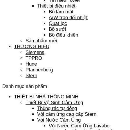
Tín hiệu Tower
Thiết bị điều nhiệt
Bộ làm mát
A/W trao đổi nhiệt
Quạt lọc
Bộ sưởi
Bộ điều khiển
Sản phẩm mới
THƯƠNG HIỆU
Siemens
TPPRO
Hune
Pfannenberg
Stern
Danh mục sản phẩm
THIẾT BỊ NHÀ THÔNG MINH
Thiết Bị Vệ Sinh Cảm Ứng
Thùng rác tự động
Vòi cảm ứng cao cấp Stern
Vòi Nước Cảm Ứng
Vòi Nước Cảm Ứng Lavabo