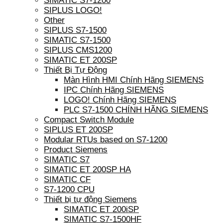
SIMATIC S7-1200
SIPLUS LOGO!
Other
SIPLUS S7-1500
SIMATIC S7-1500
SIPLUS CMS1200
SIMATIC ET 200SP
Thiết Bị Tự Động
Màn Hình HMI Chính Hãng SIEMENS
IPC Chính Hãng SIEMENS
LOGO! Chính Hãng SIEMENS
PLC S7-1500 CHÍNH HÃNG SIEMENS
Compact Switch Module
SIPLUS ET 200SP
Modular RTUs based on S7-1200
Product Siemens
SIMATIC S7
SIMATIC ET 200SP HA
SIMATIC CF
S7-1200 CPU
Thiết bị tự động Siemens
SIMATIC ET 200iSP
SIMATIC S7-1500HF