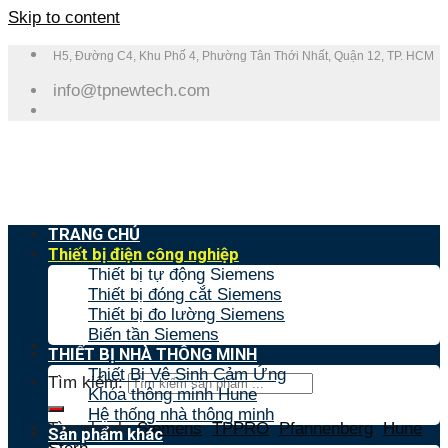
Skip to content
H5, Đường C4, Khu Phố 4, Phường Tân Thới Nhất, Quận 12, TP. HCM
info@tpnewtech.com
TRANG CHỦ
Thiết bị điện công nghiệp
Thiết bị tự động Siemens
Thiết bị đóng cắt Siemens
Thiết bị đo lường Siemens
Biến tần Siemens
THIẾT BỊ NHÀ THÔNG MINH
Thiết Bị Vệ Sinh Cảm Ứng
Tìm kiếm:
Khóa thông minh Hune
Hệ thống nhà thông minh
Tìm nhanh:
Siemens
,
TPPRO
,
Pfannenberg
,
Hune
,
Sản phẩm khác