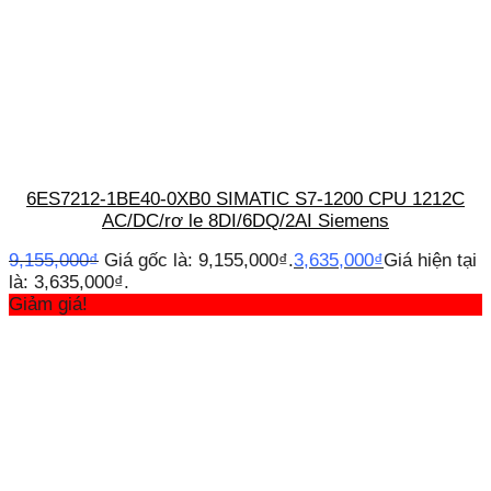
6ES7212-1BE40-0XB0 SIMATIC S7-1200 CPU 1212C
AC/DC/rơ le 8DI/6DQ/2AI Siemens
9,155,000
₫
Giá gốc là: 9,155,000₫.
3,635,000
₫
Giá hiện tại
là: 3,635,000₫.
Giảm giá!