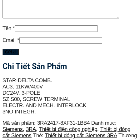
Tên
*
Email
*
Chi Tiết Sản Phẩm
STAR-DELTA COMB.
AC3, 11KW/400V
DC24V, 3-POLE
SZ S00, SCREW TERMINAL
ELECTR. AND MECH. INTERLOCK
3NO INTEGR.
Mã sản phẩm:
3RA2417-8XF31-1BB4
Danh mục:
Siemens
,
3RA
,
Thiết bị điện công nghiệp
,
Thiết bị đóng
cắt Siemens
Thẻ:
Thiết bị đóng cắt Siemens 3RA
Thương