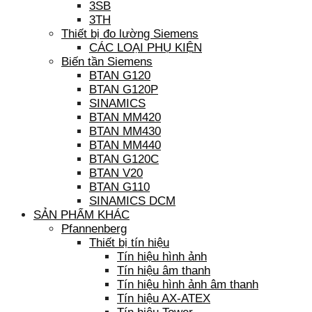
3SB
3TH
Thiết bị đo lường Siemens
CÁC LOẠI PHỤ KIỆN
Biến tần Siemens
BTAN G120
BTAN G120P
SINAMICS
BTAN MM420
BTAN MM430
BTAN MM440
BTAN G120C
BTAN V20
BTAN G110
SINAMICS DCM
SẢN PHẨM KHÁC
Pfannenberg
Thiết bị tín hiệu
Tín hiệu hình ảnh
Tín hiệu âm thanh
Tín hiệu hình ảnh âm thanh
Tín hiệu AX-ATEX