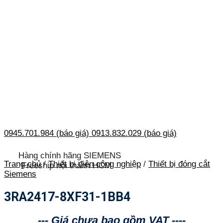
0945.701.984 (báo giá)
0913.832.029 (báo giá)
Hàng chính hãng SIEMENS
Trang chủ
/
Thiết bị điện công nghiệp
/
Thiết bị đóng cắt
Freeship nội thành HCM
Siemens
3RA2417-8XF31-1BB4
--- Giá chưa bao gồm VAT ----