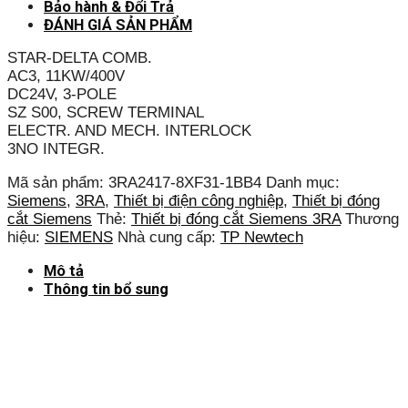
Bảo hành & Đổi Trả
ĐÁNH GIÁ SẢN PHẨM
STAR-DELTA COMB.
AC3, 11KW/400V
DC24V, 3-POLE
SZ S00, SCREW TERMINAL
ELECTR. AND MECH. INTERLOCK
3NO INTEGR.
Mã sản phẩm:
3RA2417-8XF31-1BB4
Danh mục:
Siemens
,
3RA
,
Thiết bị điện công nghiệp
,
Thiết bị đóng
cắt Siemens
Thẻ:
Thiết bị đóng cắt Siemens 3RA
Thương
hiệu:
SIEMENS
Nhà cung cấp:
TP Newtech
Mô tả
Thông tin bổ sung