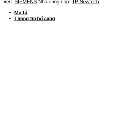
hiệu:
SIEMENS
Nhà cung cấp:
TP Newtech
Mô tả
Thông tin bổ sung