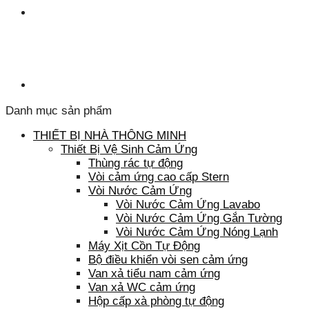
Danh mục sản phẩm
THIẾT BỊ NHÀ THÔNG MINH
Thiết Bị Vệ Sinh Cảm Ứng
Thùng rác tự động
Vòi cảm ứng cao cấp Stern
Vòi Nước Cảm Ứng
Vòi Nước Cảm Ứng Lavabo
Vòi Nước Cảm Ứng Gắn Tường
Vòi Nước Cảm Ứng Nóng Lạnh
Máy Xịt Cồn Tự Động
Bộ điều khiển vòi sen cảm ứng
Van xả tiểu nam cảm ứng
Van xả WC cảm ứng
Hộp cấp xà phòng tự động