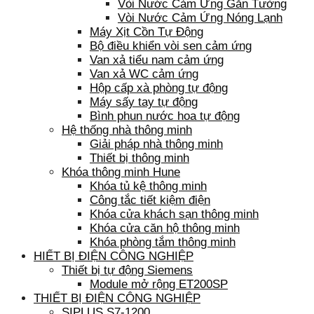
Vòi Nước Cảm Ứng Gắn Tường
Vòi Nước Cảm Ứng Nóng Lạnh
Máy Xịt Cồn Tự Động
Bộ điều khiển vòi sen cảm ứng
Van xả tiểu nam cảm ứng
Van xả WC cảm ứng
Hộp cấp xà phòng tự động
Máy sấy tay tự động
Bình phun nước hoa tự động
Hệ thống nhà thông minh
Giải pháp nhà thông minh
Thiết bị thông minh
Khóa thông minh Hune
Khóa tủ kệ thông minh
Công tắc tiết kiệm điện
Khóa cửa khách sạn thông minh
Khóa cửa căn hộ thông minh
Khóa phòng tắm thông minh
HIẾT BỊ ĐIỆN CÔNG NGHIỆP
Thiết bị tự động Siemens
Module mở rộng ET200SP
THIẾT BỊ ĐIỆN CÔNG NGHIỆP
SIPLUS S7-1200