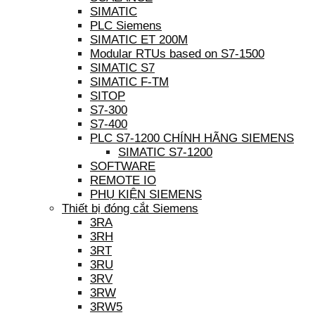
SIMATIC
PLC Siemens
SIMATIC ET 200M
Modular RTUs based on S7-1500
SIMATIC S7
SIMATIC F-TM
SITOP
S7-300
S7-400
PLC S7-1200 CHÍNH HÃNG SIEMENS
SIMATIC S7-1200
SOFTWARE
REMOTE IO
PHỤ KIỆN SIEMENS
Thiết bị đóng cắt Siemens
3RA
3RH
3RT
3RU
3RV
3RW
3RW5