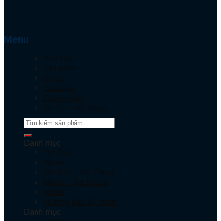
Menu
Giới thiệu
Sản phẩm
Dự án
Catalogue
Chứng nhận
Tin Tức – Kỹ Thuật
Danh mục
Tin Tức
News
Tin Tức – Kỹ Thuật
News – Technical
Video
Hướng dẫn kỹ thuật
Danh mục