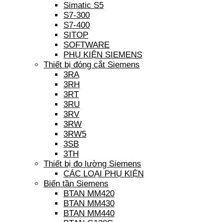
Simatic S5
S7-300
S7-400
SITOP
SOFTWARE
PHỤ KIỆN SIEMENS
Thiết bị đóng cắt Siemens
3RA
3RH
3RT
3RU
3RV
3RW
3RW5
3SB
3TH
Thiết bị đo lường Siemens
CÁC LOẠI PHỤ KIỆN
Biến tần Siemens
BTAN MM420
BTAN MM430
BTAN MM440