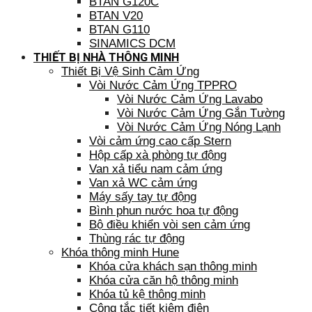
BTAN G120C
BTAN V20
BTAN G110
SINAMICS DCM
THIẾT BỊ NHÀ THÔNG MINH
Thiết Bị Vệ Sinh Cảm Ứng
Vòi Nước Cảm Ứng TPPRO
Vòi Nước Cảm Ứng Lavabo
Vòi Nước Cảm Ứng Gắn Tường
Vòi Nước Cảm Ứng Nóng Lạnh
Vòi cảm ứng cao cấp Stern
Hộp cấp xà phòng tự động
Van xả tiểu nam cảm ứng
Van xả WC cảm ứng
Máy sấy tay tự động
Bình phun nước hoa tự động
Bộ điều khiển vòi sen cảm ứng
Thùng rác tự động
Khóa thông minh Hune
Khóa cửa khách sạn thông minh
Khóa cửa căn hộ thông minh
Khóa tủ kệ thông minh
Công tắc tiết kiệm điện