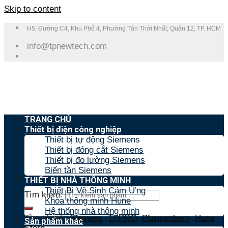
Skip to content
H5, Đường C4, Khu Phố 4, Phường Tân Thới Nhất, Quận 12, TP. HCM
info@tpnewtech.com
TRANG CHỦ
Thiết bị điện công nghiệp
Thiết bị tự động Siemens
Thiết bị đóng cắt Siemens
Thiết bị đo lường Siemens
Biến tần Siemens
THIẾT BỊ NHÀ THÔNG MINH
Thiết Bị Vệ Sinh Cảm Ứng
Tìm kiếm:
Khóa thông minh Hune
Hệ thống nhà thông minh
Tìm nhanh:
Siemens
,
TPPRO
,
Pfannenberg
,
Hune
,
Sản phẩm khác