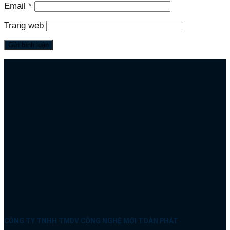
Email
*
Trang web
CÔNG TY TNHH TMDV CÔNG NGHỆ MỚI TOÀN PHÁT