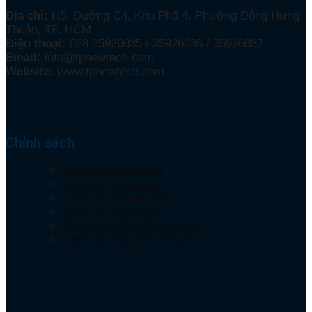
Địa chỉ:
H5, Đường C4, Khu Phố 4, Phường Đông Hưng
Thuận, TP. HCM
Điện thoại:
028 35926035 / 35926036 / 35926037
Email:
info@tpnewtech.com
Website:
www.tpnewtech.com
Chính sách
Hướng dẫn mua hàng
Chính sách thanh toán
Chính sách vận chuyển
Chính sách bảo hành
Chính sách đổi trả & Hoàn tiền
Chính sách bảo mật thông tin