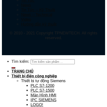
Tin Tức
News
Tin Tức – Kỹ Thuật
News – Technical
Video
Hướng dẫn kỹ thuật
© 2010 - 2021 Copyright TPNEWTECH. All rights
reserved.
Tìm kiếm:
TRANG CHỦ
Thiết bị điện công nghiệp
Thiết bị tự động Siemens
PLC S7-1200
PLC S7-1500
Màn Hình HMI
IPC SIEMENS
LOGO!