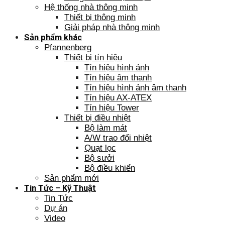
Hệ thống nhà thông minh
Thiết bị thông minh
Giải pháp nhà thông minh
Sản phẩm khác
Pfannenberg
Thiết bị tín hiệu
Tín hiệu hình ảnh
Tín hiệu âm thanh
Tín hiệu hình ảnh âm thanh
Tín hiệu AX-ATEX
Tín hiệu Tower
Thiết bị điều nhiệt
Bộ làm mát
A/W trao đổi nhiệt
Quạt lọc
Bộ sưởi
Bộ điều khiển
Sản phẩm mới
Tin Tức – Kỹ Thuật
Tin Tức
Dự án
Video