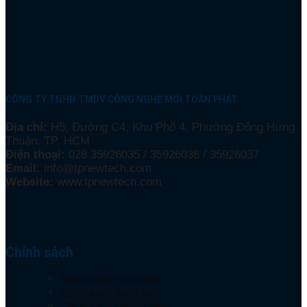
CÔNG TY TNHH TMDV CÔNG NGHỆ MỚI TOÀN PHÁT
Địa chỉ:
H5, Đường C4, Khu Phố 4, Phường Đông Hưng
Thuận, TP. HCM
Điện thoại:
028 35926035 / 35926036 / 35926037
Email:
info@tpnewtech.com
Website:
www.tpnewtech.com
Chính sách
Hướng dẫn mua hàng
Chính sách thanh toán
Chính sách vận chuyển