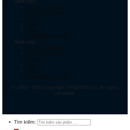
Danh mục
Tin Tức – Kỹ Thuật
News – Technical
Tin Tức
News
Video
Hướng dẫn kỹ thuật
Danh mục
Tin Tức – Kỹ Thuật
News – Technical
Tin Tức
News
Video
Hướng dẫn kỹ thuật
© 2010 - 2021 Copyright TPNEWTECH. All rights
reserved.
Tìm kiếm: