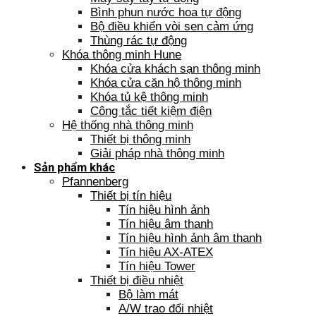
Bình phun nước hoa tự động
Bộ điều khiển vòi sen cảm ứng
Thùng rác tự động
Khóa thông minh Hune
Khóa cửa khách sạn thông minh
Khóa cửa căn hộ thông minh
Khóa tủ kệ thông minh
Công tắc tiết kiệm điện
Hệ thống nhà thông minh
Thiết bị thông minh
Giải pháp nhà thông minh
Sản phẩm khác
Pfannenberg
Thiết bị tín hiệu
Tín hiệu hình ảnh
Tín hiệu âm thanh
Tín hiệu hình ảnh âm thanh
Tín hiệu AX-ATEX
Tín hiệu Tower
Thiết bị điều nhiệt
Bộ làm mát
A/W trao đổi nhiệt