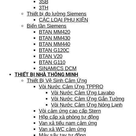
3SB
3TH
Thiết bị đo lường Siemens
CÁC LOẠI PHỤ KIỆN
Biến tần Siemens
BTAN MM420
BTAN MM430
BTAN MM440
BTAN G120C
BTAN V20
BTAN G110
SINAMICS DCM
THIẾT BỊ NHÀ THÔNG MINH
Thiết Bị Vệ Sinh Cảm Ứng
Vòi Nước Cảm Ứng TPPRO
Vòi Nước Cảm Ứng Lavabo
Vòi Nước Cảm Ứng Gắn Tường
Vòi Nước Cảm Ứng Nóng Lạnh
Vòi cảm ứng cao cấp Stern
Hộp cấp xà phòng tự động
Van xả tiểu nam cảm ứng
Van xả WC cảm ứng
Máy sấy tay tự động