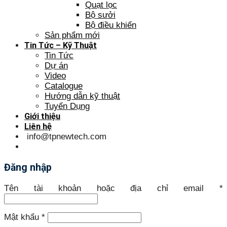
Quạt lọc
Bộ sưởi
Bộ điều khiển
Sản phẩm mới
Tin Tức – Kỹ Thuật
Tin Tức
Dự án
Video
Catalogue
Hướng dẫn kỹ thuật
Tuyển Dụng
Giới thiệu
Liên hệ
info@tpnewtech.com
Đăng nhập
Tên tài khoản hoặc địa chỉ email
*
Mật khẩu
*