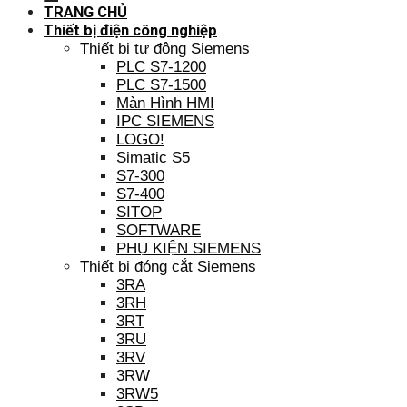
TRANG CHỦ
Thiết bị điện công nghiệp
Thiết bị tự động Siemens
PLC S7-1200
PLC S7-1500
Màn Hình HMI
IPC SIEMENS
LOGO!
Simatic S5
S7-300
S7-400
SITOP
SOFTWARE
PHỤ KIỆN SIEMENS
Thiết bị đóng cắt Siemens
3RA
3RH
3RT
3RU
3RV
3RW
3RW5