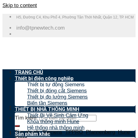
Skip to content
H5, Đường C4, Khu Phố 4, Phường Tân Thới Nhất, Quận 12, TP. HCM
info@tpnewtech.com
TRANG CHỦ
Thiết bị điện công nghiệp
Thiết bị tự động Siemens
Thiết bị đóng cắt Siemens
Thiết bị đo lường Siemens
Biến tần Siemens
THIẾT BỊ NHÀ THÔNG MINH
Thiết Bị Vệ Sinh Cảm Ứng
Tìm kiếm:
Khóa thông minh Hune
Hệ thống nhà thông minh
Tìm nhanh:
Siemens
,
TPPRO
,
Pfannenberg
,
Hune
,
Sản phẩm khác