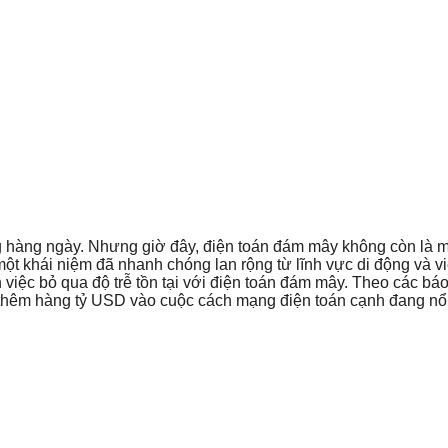
 hàng ngày. Nhưng giờ đây, điện toán đám mây không còn là mộ
 một khái niệm đã nhanh chóng lan rộng từ lĩnh vực di động và 
việc bỏ qua độ trễ tồn tại với điện toán đám mây. Theo các báo c
 thêm hàng tỷ USD vào cuộc cách mạng điện toán cạnh đang nổ