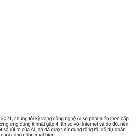
021, chúng tôi kỳ vọng công nghệ AI sẽ phát triển theo cấp
ợng ứng dụng ít nhất gấp 4 lần so với Internet và do đó, nền
ột số rủi ro của AI, nó đã được sử dụng rộng rãi để dự đoán
 cuối cùng cũng xuất hiện.