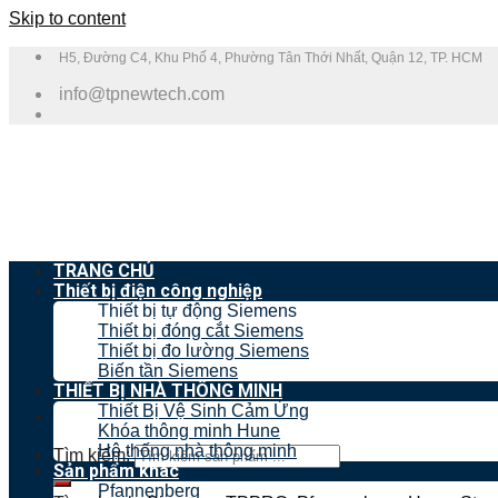
Skip to content
H5, Đường C4, Khu Phố 4, Phường Tân Thới Nhất, Quận 12, TP. HCM
info@tpnewtech.com
TRANG CHỦ
Thiết bị điện công nghiệp
Thiết bị tự động Siemens
Thiết bị đóng cắt Siemens
Thiết bị đo lường Siemens
Biến tần Siemens
THIẾT BỊ NHÀ THÔNG MINH
Thiết Bị Vệ Sinh Cảm Ứng
Khóa thông minh Hune
Hệ thống nhà thông minh
Tìm kiếm:
Sản phẩm khác
Pfannenberg