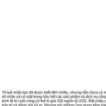
Trí tuệ nhân tạo đã được biết đến nhiều, nhưng vẫn chưa có m
số nhân và có mặt trong hầu hết các sản phẩm và dịch vụ công 
kinh tế AI cuối cùng có thể trị giá 150 nghìn tỷ USD. Bất chấ
bảo trì và đánh giá rủi ro. Nhưng với những ứng dụng tiềm n