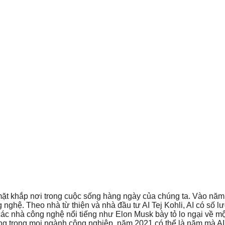
ặt khắp nơi trong cuộc sống hàng ngày của chúng ta. Vào năm 2
nghệ. Theo nhà từ thiện và nhà đầu tư AI Tej Kohli, AI có số lư
p các nhà công nghệ nổi tiếng như Elon Musk bày tỏ lo ngại về m
ăng trong mọi ngành công nghiệp, năm 2021 có thể là năm mà AI