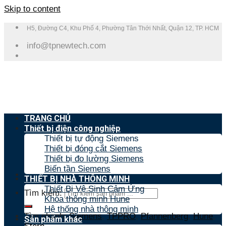
Skip to content
H5, Đường C4, Khu Phố 4, Phường Tân Thới Nhất, Quận 12, TP. HCM
info@tpnewtech.com
TRANG CHỦ
Thiết bị điện công nghiệp
Thiết bị tự động Siemens
Thiết bị đóng cắt Siemens
Thiết bị đo lường Siemens
Biến tần Siemens
THIẾT BỊ NHÀ THÔNG MINH
Thiết Bị Vệ Sinh Cảm Ứng
Tìm kiếm:
Khóa thông minh Hune
Hệ thống nhà thông minh
Tìm nhanh:
Siemens
,
TPPRO
,
Pfannenberg
,
Hune
,
Sản phẩm khác