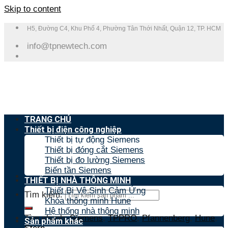
Skip to content
H5, Đường C4, Khu Phố 4, Phường Tân Thới Nhất, Quận 12, TP. HCM
info@tpnewtech.com
TRANG CHỦ
Thiết bị điện công nghiệp
Thiết bị tự động Siemens
Thiết bị đóng cắt Siemens
Thiết bị đo lường Siemens
Biến tần Siemens
THIẾT BỊ NHÀ THÔNG MINH
Thiết Bị Vệ Sinh Cảm Ứng
Tìm kiếm:
Khóa thông minh Hune
Hệ thống nhà thông minh
Tìm nhanh:
Siemens
,
TPPRO
,
Pfannenberg
,
Hune
,
Sản phẩm khác