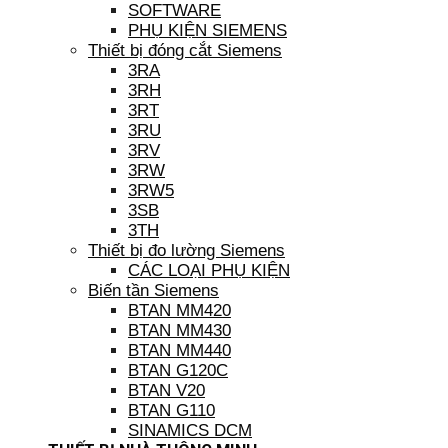
SOFTWARE
PHỤ KIỆN SIEMENS
Thiết bị đóng cắt Siemens
3RA
3RH
3RT
3RU
3RV
3RW
3RW5
3SB
3TH
Thiết bị đo lường Siemens
CÁC LOẠI PHỤ KIỆN
Biến tần Siemens
BTAN MM420
BTAN MM430
BTAN MM440
BTAN G120C
BTAN V20
BTAN G110
SINAMICS DCM