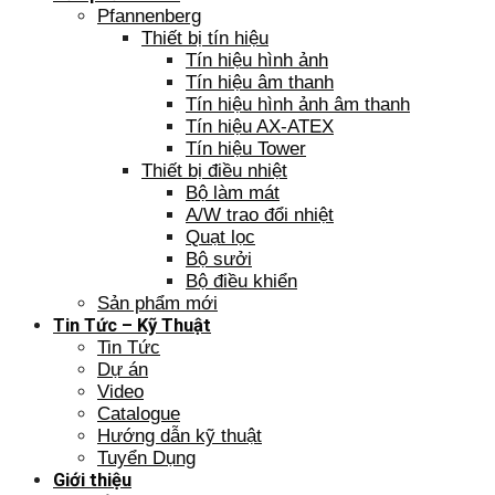
Pfannenberg
Thiết bị tín hiệu
Tín hiệu hình ảnh
Tín hiệu âm thanh
Tín hiệu hình ảnh âm thanh
Tín hiệu AX-ATEX
Tín hiệu Tower
Thiết bị điều nhiệt
Bộ làm mát
A/W trao đổi nhiệt
Quạt lọc
Bộ sưởi
Bộ điều khiển
Sản phẩm mới
Tin Tức – Kỹ Thuật
Tin Tức
Dự án
Video
Catalogue
Hướng dẫn kỹ thuật
Tuyển Dụng
Giới thiệu