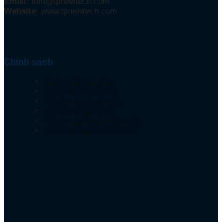
Email:
info@tpnewtech.com
Website:
www.tpnewtech.com
Chính sách
Hướng dẫn mua hàng
Chính sách thanh toán
Chính sách vận chuyển
Chính sách bảo hành
Chính sách đổi trả & Hoàn tiền
Chính sách bảo mật thông tin