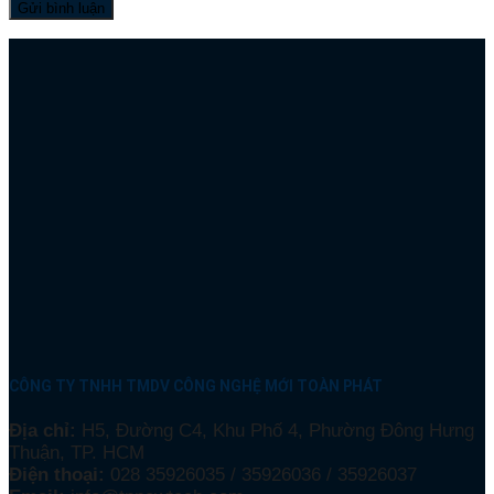
CÔNG TY TNHH TMDV CÔNG NGHỆ MỚI TOÀN PHÁT
Địa chỉ:
H5, Đường C4, Khu Phố 4, Phường Đông Hưng
Thuận, TP. HCM
Điện thoại:
028 35926035 / 35926036 / 35926037