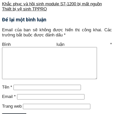
Khắc phục và hồi sinh module S7-1200 bị mất nguồn
Thiết bị vệ sinh TPPRO
Để lại một bình luận
Email của bạn sẽ không được hiển thị công khai.
Các
trường bắt buộc được đánh dấu
*
Bình luận
*
Tên
*
Email
*
Trang web