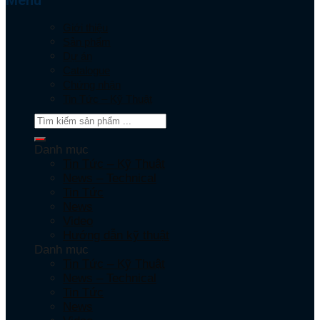
Menu
Giới thiệu
Sản phẩm
Dự án
Catalogue
Chứng nhận
Tin Tức – Kỹ Thuật
Danh mục
Tin Tức – Kỹ Thuật
News – Technical
Tin Tức
News
Video
Hướng dẫn kỹ thuật
Danh mục
Tin Tức – Kỹ Thuật
News – Technical
Tin Tức
News