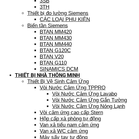
3SB
3TH
Thiết bị đo lường Siemens
CÁC LOẠI PHỤ KIỆN
Biến tần Siemens
BTAN MM420
BTAN MM430
BTAN MM440
BTAN G120C
BTAN V20
BTAN G110
SINAMICS DCM
THIẾT BỊ NHÀ THÔNG MINH
Thiết Bị Vệ Sinh Cảm Ứng
Vòi Nước Cảm Ứng TPPRO
Vòi Nước Cảm Ứng Lavabo
Vòi Nước Cảm Ứng Gắn Tường
Vòi Nước Cảm Ứng Nóng Lạnh
Vòi cảm ứng cao cấp Stern
Hộp cấp xà phòng tự động
Van xả tiểu nam cảm ứng
Van xả WC cảm ứng
Máy sấy tay tự động