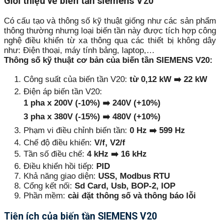
Giới thiệu về biến tần siemens V20
Có cấu tạo và thông số kỹ thuật giống như các sản phẩm
thông thường nhưng loại biến tần này được tích hợp công
nghệ điều khiển từ xa thông qua các thiết bị không dây
như: Điện thoại, máy tính bảng, laptop,…
Thông số kỹ thuật cơ bản của biến tần SIEMENS V20:
Công suất của biến tần V20:
từ 0,12 kW ➡️ 22 kW
Điện áp biến tần V20:
1 pha x 200V (-10%) ➡️ 240V (+10%)
3 pha x 380V (-15%) ➡️ 480V (+10%)
Phạm vi điều chỉnh biến tần:
0 Hz ➡️ 599 Hz
Chế độ điều khiển:
V/f, V2/f
Tần số điều chế:
4 kHz ➡️ 16 kHz
Điều khiển hồi tiếp:
PID
Khả năng giao diện:
USS, Modbus RTU
Cổng kết nối:
Sd Card, Usb, BOP-2, IOP
Phần mềm:
cài đặt thông số và thông báo lỗi
Tiện ích của biến tần SIEMENS V20