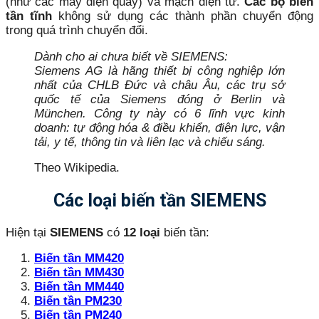
(như các máy điện quay) và mạch điện tử.
Các bộ biến
tần tĩnh
không sử dụng các thành phần chuyển động
trong quá trình chuyển đổi.
Dành cho ai chưa biết về SIEMENS:
Siemens AG là hãng thiết bị công nghiệp lớn
nhất của CHLB Đức và châu Âu, các trụ sở
quốc tế của Siemens đóng ở Berlin và
München. Công ty này có 6 lĩnh vực kinh
doanh: tự động hóa & điều khiển, điện lực, vận
tải, y tế, thông tin và liên lạc và chiếu sáng.
Theo Wikipedia.
Các loại biến tần SIEMENS
Hiện tại
SIEMENS
có
12 loại
biến tần:
Biến tần MM420
Biến tần MM430
Biến tần MM440
Biến tần
PM230
Biến tần
PM240