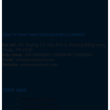
CÔNG TY TNHH TMDV CÔNG NGHỆ MỚI TOÀN PHÁT
Địa chỉ:
H5, Đường C4, Khu Phố 4, Phường Đông Hưng
Thuận, TP. HCM
Điện thoại:
028 35926035 / 35926036 / 35926037
Email:
info@tpnewtech.com
Website:
www.tpnewtech.com
Chính sách
Hướng dẫn mua hàng
Chính sách thanh toán
Chính sách vận chuyển