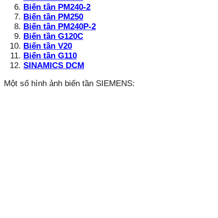
Biến tần
PM240-2
Biến tần
PM250
Biến tần
PM240P-2
Biến tần
G120C
Biến tần
V20
Biến tần
G110
SINAMICS DCM
Một số hình ảnh biến tần SIEMENS: