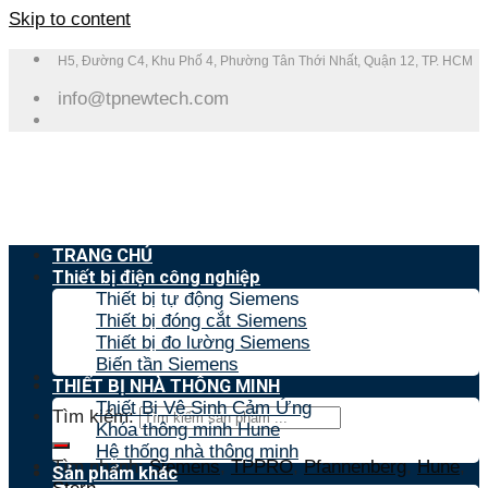
Skip to content
H5, Đường C4, Khu Phố 4, Phường Tân Thới Nhất, Quận 12, TP. HCM
info@tpnewtech.com
TRANG CHỦ
Thiết bị điện công nghiệp
Thiết bị tự động Siemens
Thiết bị đóng cắt Siemens
Thiết bị đo lường Siemens
Biến tần Siemens
THIẾT BỊ NHÀ THÔNG MINH
Thiết Bị Vệ Sinh Cảm Ứng
Tìm kiếm:
Khóa thông minh Hune
Hệ thống nhà thông minh
Tìm nhanh:
Siemens
,
TPPRO
,
Pfannenberg
,
Hune
,
Sản phẩm khác