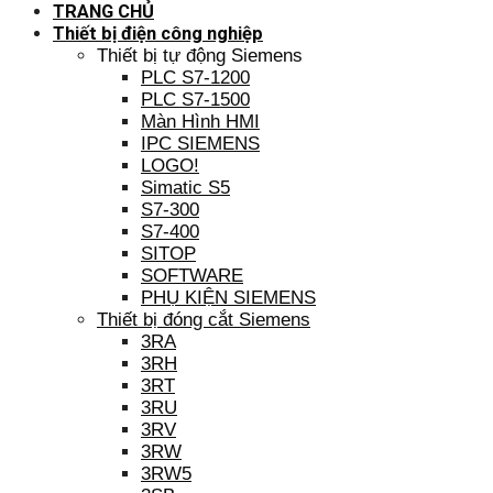
TRANG CHỦ
Thiết bị điện công nghiệp
Thiết bị tự động Siemens
PLC S7-1200
PLC S7-1500
Màn Hình HMI
IPC SIEMENS
LOGO!
Simatic S5
S7-300
S7-400
SITOP
SOFTWARE
PHỤ KIỆN SIEMENS
Thiết bị đóng cắt Siemens
3RA
3RH
3RT
3RU
3RV
3RW
3RW5