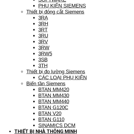
PHỤ KIỆN SIEMENS
Thiết bị đóng cắt Siemens
3RA
3RH
3RT
3RU
3RV
3RW
3RW5
3SB
3TH
Thiết bị đo lường Siemens
CÁC LOẠI PHỤ KIỆN
Biến tần Siemens
BTAN MM420
BTAN MM430
BTAN MM440
BTAN G120C
BTAN V20
BTAN G110
SINAMICS DCM
THIẾT BỊ NHÀ THÔNG MINH