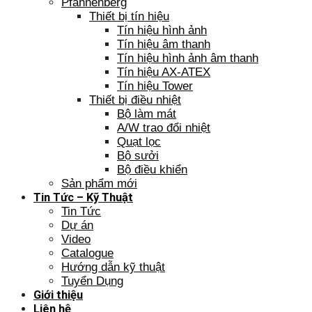
Pfannenberg
Thiết bị tín hiệu
Tín hiệu hình ảnh
Tín hiệu âm thanh
Tín hiệu hình ảnh âm thanh
Tín hiệu AX-ATEX
Tín hiệu Tower
Thiết bị điều nhiệt
Bộ làm mát
A/W trao đổi nhiệt
Quạt lọc
Bộ sưởi
Bộ điều khiển
Sản phẩm mới
Tin Tức – Kỹ Thuật
Tin Tức
Dự án
Video
Catalogue
Hướng dẫn kỹ thuật
Tuyển Dụng
Giới thiệu
Liên hệ