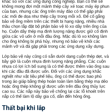
khác so với các ứng dụng công nghiệp. Bạn có thể sẽ
không mong đợi một mảnh thép cây xé toạc máy ép phun
của bạn, nhưng các ống trên máy đào có thể gặp phải
các mối đe dọa như thép cây trong mỗi xô. Để cố gắng
bảo vệ ống mềm trên các thiết bị hạng nặng, nhiều nhà
thầu chọn lắp đặt bộ phận bảo vệ lò xo dây trên ống của
họ. Cuộn dây thép mạ định lượng nặng được giữ cố định
giữa các vỏ uốn ở mỗi đầu ống. Mặc dù lò xo không làm
cho ống không bị phá hủy, nhưng nó bảo vệ khỏi các
mảnh vỡ và đá gặp phải trong các ứng dụng xây dựng.
Lớp bảo vệ này cũng có sẵn dưới dạng cuộn thép dẹt, và
bây giờ là cuộn nhựa định lượng nặng phẳng. Các cuộn
nhựa có lợi ích bổ sung là có thể được thêm vào ống sau
khi các đầu đã được uốn. Đối với các ứng dụng khắc
nghiệt như vật liệu phế liệu, ống có thể được bao phủ
trong áo giáp bằng thép hoàn toàn làm bằng thép mạ dẻo
hoặc ống thép không gỉ được uốn trên đầu ống thủy lực
cao su. Các nắp này bảo vệ chống lại các lỗ khoét trên
nắp có thể làm lộ dây gia cố, dẫn đến hỏng ống.
Thất bại khi lắp