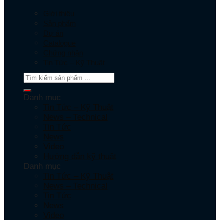
Giới thiệu
Sản phẩm
Dự án
Catalogue
Chứng nhận
Tin Tức – Kỹ Thuật
Danh mục
Tin Tức – Kỹ Thuật
News – Technical
Tin Tức
News
Video
Hướng dẫn kỹ thuật
Danh mục
Tin Tức – Kỹ Thuật
News – Technical
Tin Tức
News
Video