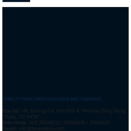
CÔNG TY TNHH TMDV CÔNG NGHỆ MỚI TOÀN PHÁT
Địa chỉ:
H5, Đường C4, Khu Phố 4, Phường Đông Hưng
Thuận, TP. HCM
Điện thoại:
028 35926035 / 35926036 / 35926037
Email:
info@tpnewtech.com