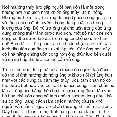
Nơi mà ống thủy lực gặp người bán uốn là một trong
những nơi phổ biến nhất khiến ống thủy lực bị hỏng.
Những hư hỏng này thường do ống bị uốn cong quá gần
với ống nối do định tuyến không đúng hoặc do trọng
lượng của ống. Để hỗ trợ ống tại chỗ uốn trong các ứng
dụng không thể tránh được lực uốn, một bộ hạn chế uốn
cong có thể được lắp đặt trên ống tại chỗ uốn. Bộ hạn
chế Bren là các ống bọc cao su hoặc nhựa che phủ sáu
inch đầu tiên của ống sau khi lắp uốn. Các ống bọc này
có khả năng chống uốn cong hơn ống thủy lực bên dưới,
và do đó hấp thụ lực uốn để bảo vệ ống.
Trong các ứng dụng mà sự an toàn của người lao động
có thể bị ảnh hưởng do hỏng ống ở khớp nối (chẳng hạn
như với các dụng cụ cầm tay thủy lực), tấm chắn nổ có
thể được kết hợp vào bộ hạn chế uốn cong. Tấm chắn nổ
là các ống bọc bằng thép hoặc nhựa cứng được lắp vào
bộ hạn chế uốn cong để làm chệch hướng dòng dầu khỏi
sự cố ống. Bằng cách làm chệch hướng dầu ra khỏi
người vận hành, nguy cơ chấn thương khi tiêm sẽ giảm.
Dây buộc an toàn là một tính năng an toàn khác có thể
giảm thiểu nguy cơ hỏng ống tại khớp nối. Các dây buộc