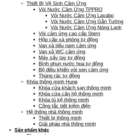
Thiết Bị Vệ Sinh Cảm Ứng
Vòi Nước Cảm Ứng TPPRO
Vòi Nước Cảm Ứng Lavabo
Vòi Nước Cảm Ứng Gắn Tường
Vòi Nước Cảm Ứng Nóng Lạnh
Vòi cảm ứng cao cấp Stern
Hộp cấp xà phòng tự động
Van xả tiểu nam cảm ứng
Van xả WC cảm ứng
Máy sấy tay tự động
Bình phun nước hoa tự động
Bộ điều khiển vòi sen cảm ứng
Thùng rác tự động
Khóa thông minh Hune
Khóa cửa khách sạn thông minh
Khóa cửa căn hộ thông minh
Khóa tủ kệ thông minh
Công tắc tiết kiệm điện
Hệ thống nhà thông minh
Thiết bị thông minh
Giải pháp nhà thông minh
Sản phẩm khác