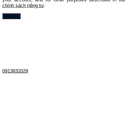
chính sách riêng tư
.
Đăng ký
0913832029