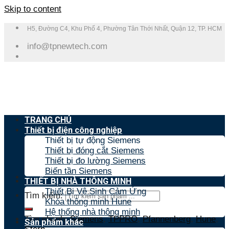
Skip to content
H5, Đường C4, Khu Phố 4, Phường Tân Thới Nhất, Quận 12, TP. HCM
info@tpnewtech.com
TRANG CHỦ
Thiết bị điện công nghiệp
Thiết bị tự động Siemens
Thiết bị đóng cắt Siemens
Thiết bị đo lường Siemens
Biến tần Siemens
THIẾT BỊ NHÀ THÔNG MINH
Thiết Bị Vệ Sinh Cảm Ứng
Tìm kiếm:
Khóa thông minh Hune
Hệ thống nhà thông minh
Tìm nhanh:
Siemens
,
TPPRO
,
Pfannenberg
,
Hune
,
Sản phẩm khác