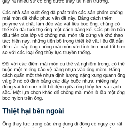
gây ra nhiều sự cố ống được thấy tại hiện trường.
Các nhà sản xuất ống đã phát triển các sản phẩm chống
mài mòn để khắc phục vấn đề này. Bằng cách thêm
polyme và chất làm dẻo vào vật liệu bọc ống, chúng có
thể kéo dài tuổi thọ ống một cách đáng kể. Các phiên bản
đầu tiên của lớp vỏ chống mài mòn rất cứng và khó thao
tác; hiện nay, những tiến bộ trong thiết kế vật liệu đã dẫn
đến các nắp ống chống mài mòn với tính linh hoạt tốt hơn
so với các loại ống thủy lực truyền thống.
Đối với các điểm mài mòn cụ thể và nghiêm trọng, có thể
buộc một miếng bảo vệ bằng nhựa vào ống mềm. Bằng
cách quấn một thẻ nhựa định lượng nặng xung quanh ống
và giữ nó cố định bằng các dây buộc nhựa, miếng này
đóng vai trò như một bộ đệm giữa ống thủy lực và cạnh
sắc. Một lựa chọn khác để chống mài mòn là lắp một ống
bọc nylon trên ống.
Thiệt hại bên ngoài
Ống thủy lực trong các ứng dụng di động có nguy cơ rất