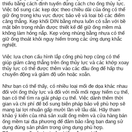
thiểu bằng cách định tuyến đúng cách cho ống thủy lực.
Việc bổ sung các kẹp dọc theo chiều dài của ống có thể
giữ ống trong khu vực được bảo vệ và loại bỏ các điểm
căng thẳng. Kẹp khối DIN bằng nhựa luôn có sẵn với bề
mặt bên trong nhẵn được thiết kế để giữ ống mềm mà
không làm hỏng nắp. Kẹp vòng nhúng bằng nhựa có thể
giữ ống thoát khỏi nguy hiểm trong các ứng dụng khắc
nghiệt.
Việc lựa chọn cấu hình lắp cổng phù hợp cũng có thể
giúp giảm căng thẳng trên ống thủy lực và các khớp xoay
thủy lực có thể được thêm vào các đầu ống để hấp thụ
chuyển động và giảm độ uốn hoặc xoắn.
Như bạn có thể thấy, có nhiều loại mối đe dọa khác nhau
đối với ống thủy lực và đối với mỗi mối nguy hiểm cụ thể,
bạn có thể tìm ra giải pháp cụ thể. Việc dành thêm thời
gian và chi phí để bổ sung biện pháp bảo vệ phù hợp sẽ
mang lại lợi nhuận gấp mười lần về lâu dài. Hãy tham
khảo ý kiến ​​của nhà sản xuất ống mềm và cửa hàng bán
ống mềm tại địa phương để đảm bảo rằng bạn đang sử
dụng đúng sản phẩm trong ứng dụng phù hợp.