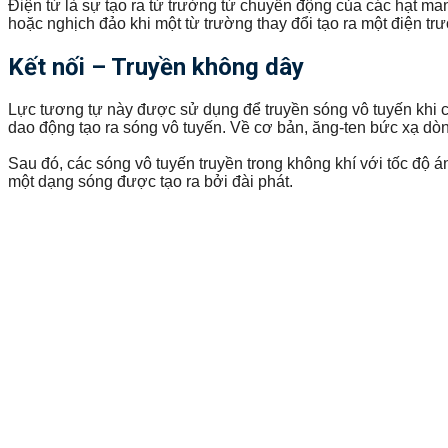
Điện từ là sự tạo ra từ trường từ chuyển động của các hạt ma
hoặc nghịch đảo khi một từ trường thay đổi tạo ra một điện tr
Kết nối – Truyền không dây
Lực tương tự này được sử dụng để truyền sóng vô tuyến khi có
dao động tạo ra sóng vô tuyến. Về cơ bản, ăng-ten bức xạ dòn
Sau đó, các sóng vô tuyến truyền trong không khí với tốc độ á
một dạng sóng được tạo ra bởi đài phát.