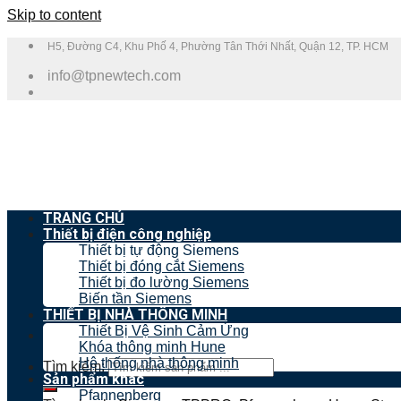
Skip to content
H5, Đường C4, Khu Phố 4, Phường Tân Thới Nhất, Quận 12, TP. HCM
info@tpnewtech.com
TRANG CHỦ
Thiết bị điện công nghiệp
Thiết bị tự động Siemens
Thiết bị đóng cắt Siemens
Thiết bị đo lường Siemens
Biến tần Siemens
THIẾT BỊ NHÀ THÔNG MINH
Thiết Bị Vệ Sinh Cảm Ứng
Khóa thông minh Hune
Hệ thống nhà thông minh
Tìm kiếm:
Sản phẩm khác
Pfannenberg