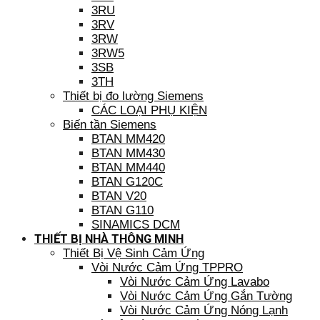
3RU
3RV
3RW
3RW5
3SB
3TH
Thiết bị đo lường Siemens
CÁC LOẠI PHỤ KIỆN
Biến tần Siemens
BTAN MM420
BTAN MM430
BTAN MM440
BTAN G120C
BTAN V20
BTAN G110
SINAMICS DCM
THIẾT BỊ NHÀ THÔNG MINH
Thiết Bị Vệ Sinh Cảm Ứng
Vòi Nước Cảm Ứng TPPRO
Vòi Nước Cảm Ứng Lavabo
Vòi Nước Cảm Ứng Gắn Tường
Vòi Nước Cảm Ứng Nóng Lạnh