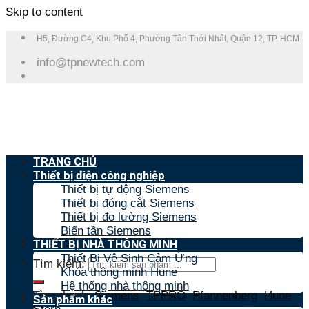
Skip to content
H5, Đường C4, Khu Phố 4, Phường Tân Thới Nhất, Quận 12, TP. HCM
info@tpnewtech.com
TRANG CHỦ
Thiết bị điện công nghiệp
Thiết bị tự động Siemens
Thiết bị đóng cắt Siemens
Thiết bị đo lường Siemens
Biến tần Siemens
THIẾT BỊ NHÀ THÔNG MINH
Thiết Bị Vệ Sinh Cảm Ứng
Tìm kiếm:
Khóa thông minh Hune
Hệ thống nhà thông minh
Tìm nhanh:
Siemens
,
TPPRO
,
Pfannenberg
,
Hune
,
Sản phẩm khác