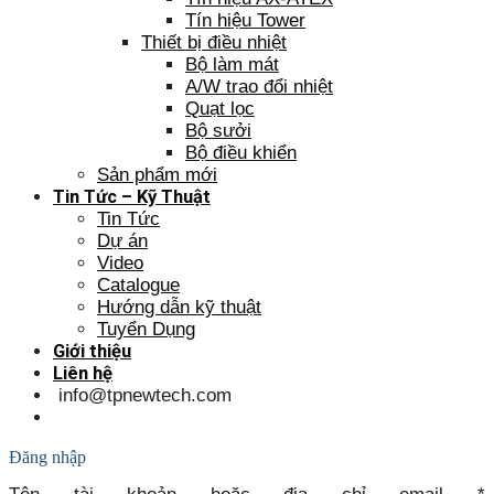
Tín hiệu Tower
Thiết bị điều nhiệt
Bộ làm mát
A/W trao đổi nhiệt
Quạt lọc
Bộ sưởi
Bộ điều khiển
Sản phẩm mới
Tin Tức – Kỹ Thuật
Tin Tức
Dự án
Video
Catalogue
Hướng dẫn kỹ thuật
Tuyển Dụng
Giới thiệu
Liên hệ
info@tpnewtech.com
Đăng nhập