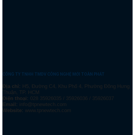
CÔNG TY TNHH TMDV CÔNG NGHỆ MỚI TOÀN PHÁT
Địa chỉ:
H5, Đường C4, Khu Phố 4, Phường Đông Hưng
Thuận, TP. HCM
Điện thoại:
028 35926035 / 35926036 / 35926037
Email:
info@tpnewtech.com
Website:
www.tpnewtech.com