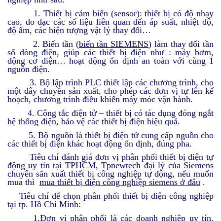
1. Thiết bị cảm biến (sensor): thiết bị có độ nhạy
cao, đo đạc các số liệu liên quan đến áp suất, nhiệt độ,
độ ẩm, các hiện tượng vật lý thay đổi…
2. Biến tần (
biến tần SIEMENS
) làm thay đổi tần
số dòng điện, giúp các thiết bị điện như : máy bơm,
động cơ điện… hoạt động ổn định an toàn với cùng 1
nguồn điện.
3. Bộ lập trình PLC thiết lập các chương trình, cho
một dây chuyền sản xuất, cho phép các đơn vị tự lên kế
hoạch, chương trình điều khiển máy móc vận hành.
4. Công tắc điện tử – thiết bị có tác dụng đóng ngắt
hệ thống điện, bảo vệ các thiết bị điện hiệu quả.
5. Bộ nguồn là thiết bị điện tử cung cấp nguồn cho
các thiết bị điện khác hoạt động ổn định, đúng pha.
Tiêu chí đánh giá đơn vị phân phối thiết bị điện tự
động uy tín tại TPHCM, Tpnewtech đại lý của Siemens
chuyên sãn xuất thiết bị công nghiệp tự động, nếu muốn
mua thì
mua thiết bị điện công nghiệp siemens ở đâu
.
Tiêu chí để chọn phân phối thiết bị điện công nghiệp
tại tp. Hồ Chí Minh:
1.Đơn vị phân phối là các doanh nghiệp uy tín,