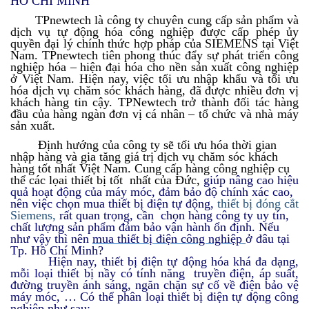
HỒ CHÍ MINH
TPnewtech là công ty chuyên cung cấp sản phẩm và
dịch vụ tự động hóa công nghiệp được cấp phép ủy
quyền đại lý chính thức hợp pháp của SIEMENS tại Việt
Nam. TPnewtech tiên phong thúc đẩy sự phát triển công
nghiệp hóa – hiện đại hóa cho nền sản xuất công nghiệp
ở Việt Nam. Hiện nay, việc tối ưu nhập khẩu và tối ưu
hóa dịch vụ chăm sóc khách hàng, đã được nhiều đơn vị
khách hàng tin cậy. TPNewtech trở thành đối tác hàng
đầu của hàng ngàn đơn vị cá nhân – tổ chức và nhà máy
sản xuất.
Định hướng của công ty sẽ tối ưu hóa thời gian
nhập hàng và gia tăng giá trị dịch vụ chăm sóc khách
hàng tốt nhất Việt Nam. Cung cấp hàng công nghiệp cụ
thể các lọai thiết bị tốt nhất của Đức,
giúp nâng cao hiệu
quả hoạt động của máy móc, đảm bảo độ chính xác cao,
nên việc chọn mua thiết bị điện tự động
,
thiết bị đóng cắt
Siemens,
rất quan trọng, cần chọn hàng công ty uy tín,
chất lượng sản phẩm đảm bảo vận hành ổn định. Nếu
như vậy thì nên
m
ua thiết bị điện công nghiệp
ở đâu tại
Tp. Hồ Chí Minh?
Hiện nay, thiết bị điện tự động hóa khá đa dạng,
mỗi loại thiết bị nầy có tính năng truyền điện, áp suất,
đường truyền ánh sáng, ngăn chặn sự cố về điện bảo vệ
máy móc, … Có thể phân loại thiết bị điện tự động công
nghiệp như sau: