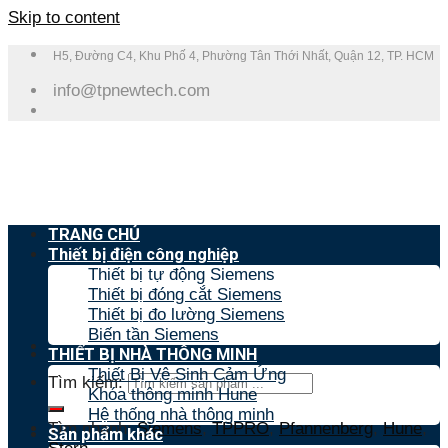
Skip to content
H5, Đường C4, Khu Phố 4, Phường Tân Thới Nhất, Quận 12, TP. HCM
info@tpnewtech.com
TRANG CHỦ
Thiết bị điện công nghiệp
Thiết bị tự động Siemens
Thiết bị đóng cắt Siemens
Thiết bị đo lường Siemens
Biến tần Siemens
THIẾT BỊ NHÀ THÔNG MINH
Thiết Bị Vệ Sinh Cảm Ứng
Tìm kiếm:
Khóa thông minh Hune
Hệ thống nhà thông minh
Tìm nhanh:
Siemens
,
TPPRO
,
Pfannenberg
,
Hune
,
Sản phẩm khác