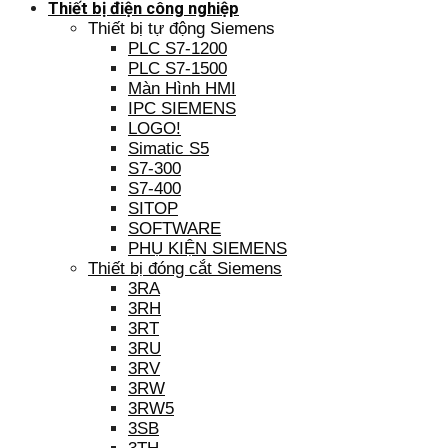
Thiết bị điện công nghiệp
Thiết bị tự động Siemens
PLC S7-1200
PLC S7-1500
Màn Hình HMI
IPC SIEMENS
LOGO!
Simatic S5
S7-300
S7-400
SITOP
SOFTWARE
PHỤ KIỆN SIEMENS
Thiết bị đóng cắt Siemens
3RA
3RH
3RT
3RU
3RV
3RW
3RW5
3SB