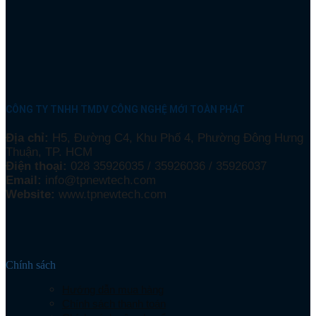
CÔNG TY TNHH TMDV CÔNG NGHỆ MỚI TOÀN PHÁT
Địa chỉ:
H5, Đường C4, Khu Phố 4, Phường Đông Hưng
Thuận, TP. HCM
Điện thoại:
028 35926035 / 35926036 / 35926037
Email:
info@tpnewtech.com
Website:
www.tpnewtech.com
Chính sách
Hướng dẫn mua hàng
Chính sách thanh toán