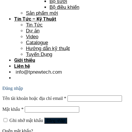
Bộ sưởi
Bộ điều khiển
Sản phẩm mới
Tin Tức – Kỹ Thuật
Tin Tức
Dự án
Video
Catalogue
Hướng dẫn kỹ thuật
Tuyển Dụng
Giới thiệu
Liên hệ
info@tpnewtech.com
Đăng nhập
Tên tài khoản hoặc địa chỉ email
*
Mật khẩu
*
Ghi nhớ mật khẩu
Đăng nhập
Quên mật khẩu?