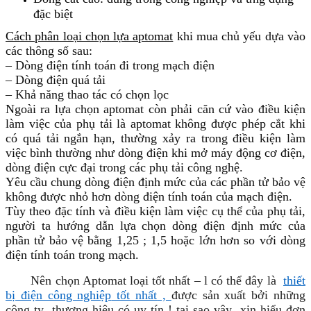
đặc biệt
Cách phân loại chọn lựa aptomat
khi mua chủ yếu dựa vào
các thông số sau:
– Dòng điện tính toán đi trong mạch điện
– Dòng điện quá tải
– Khả năng thao tác có chọn lọc
Ngoài ra lựa chọn aptomat còn phải căn cứ vào điều kiện
làm việc của phụ tải là aptomat không được phép cắt khi
có quá tải ngắn hạn, thường xảy ra trong điều kiện làm
việc bình thường như dòng điện khi mở máy động cơ điện,
dòng điện cực đại trong các phụ tải công nghệ.
Yêu cầu chung dòng điện định mức của các phần tử bảo vệ
không được nhỏ hơn dòng điện tính toán của mạch điện.
Tùy theo đặc tính và điều kiện làm việc cụ thể của phụ tải,
người ta hướng dẫn lựa chọn dòng điện định mức của
phần tử bảo vệ bằng 1,25 ; 1,5 hoặc lớn hơn so với dòng
điện tính toán trong mạch.
Nên chọn Aptomat loại tốt nhất – l có thể đây là
thiết
bị điện công nghiệp
tốt nhất
,
được sản xuất bởi những
công ty thương hiệu có uy tín ! tại sao vậy xin hiểu đơn