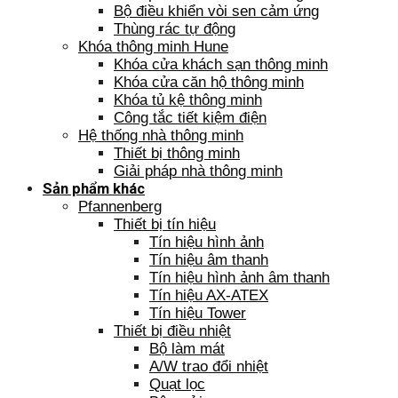
Bộ điều khiển vòi sen cảm ứng
Thùng rác tự động
Khóa thông minh Hune
Khóa cửa khách sạn thông minh
Khóa cửa căn hộ thông minh
Khóa tủ kệ thông minh
Công tắc tiết kiệm điện
Hệ thống nhà thông minh
Thiết bị thông minh
Giải pháp nhà thông minh
Sản phẩm khác
Pfannenberg
Thiết bị tín hiệu
Tín hiệu hình ảnh
Tín hiệu âm thanh
Tín hiệu hình ảnh âm thanh
Tín hiệu AX-ATEX
Tín hiệu Tower
Thiết bị điều nhiệt
Bộ làm mát
A/W trao đổi nhiệt
Quạt lọc