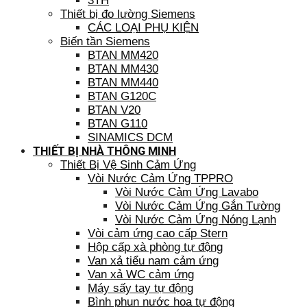
3TH
Thiết bị đo lường Siemens
CÁC LOẠI PHỤ KIỆN
Biến tần Siemens
BTAN MM420
BTAN MM430
BTAN MM440
BTAN G120C
BTAN V20
BTAN G110
SINAMICS DCM
THIẾT BỊ NHÀ THÔNG MINH
Thiết Bị Vệ Sinh Cảm Ứng
Vòi Nước Cảm Ứng TPPRO
Vòi Nước Cảm Ứng Lavabo
Vòi Nước Cảm Ứng Gắn Tường
Vòi Nước Cảm Ứng Nóng Lạnh
Vòi cảm ứng cao cấp Stern
Hộp cấp xà phòng tự động
Van xả tiểu nam cảm ứng
Van xả WC cảm ứng
Máy sấy tay tự động
Bình phun nước hoa tự động