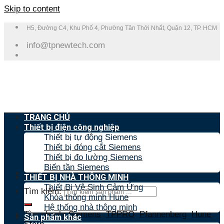
Skip to content
H5, Đường C4, Khu Phố 4, Phường Tân Thới Nhất, Quận 12, TP. HCM
info@tpnewtech.com
TRANG CHỦ
Thiết bị điện công nghiệp
Thiết bị tự động Siemens
Thiết bị đóng cắt Siemens
Thiết bị đo lường Siemens
Biến tần Siemens
THIẾT BỊ NHÀ THÔNG MINH
Thiết Bị Vệ Sinh Cảm Ứng
Tìm kiếm:
Khóa thông minh Hune
Hệ thống nhà thông minh
Tìm nhanh:
Siemens
,
TPPRO
,
Pfannenberg
,
Hune
,
Sản phẩm khác