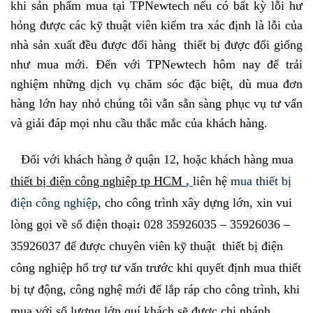
khi sản phẩm mua tại TPNewtech nếu có bất kỳ lỗi hư
hỏng được các kỹ thuật viên kiểm tra xác định là lỗi của
nhà sản xuất đều được đổi hàng thiết bị được đổi giống
như mua mới. Đến với TPNewtech hôm nay để trải
nghiệm những dịch vụ chăm sóc đặc biệt, dù mua đơn
hàng lớn hay nhỏ chúng tôi vẫn sẵn sàng phục vụ tư vấn
và giải đáp mọi nhu cầu thắc mắc của khách hàng.
Đối với khách hàng ở quận 12, hoặc khách hàng mua
thiết bị điện công nghiệp tp HCM
,
liên hệ
m
ua thiết bị
điện công nghiệp
, cho công trình xây dựng lớn,
xin vui
lòng gọi về số
đ
iện thoại
:
028 35926035
–
35926036
–
35926037
để được chuyên viên k
ỹ
thuật
thiết bị điện
công nghiệp
hổ trợ tư vấn trước khi quyết định mua thiết
bị tự động
,
công nghệ mới
để lắp ráp cho công trình, khi
mua với số lượng lớn quí khách sẽ được chi nhánh