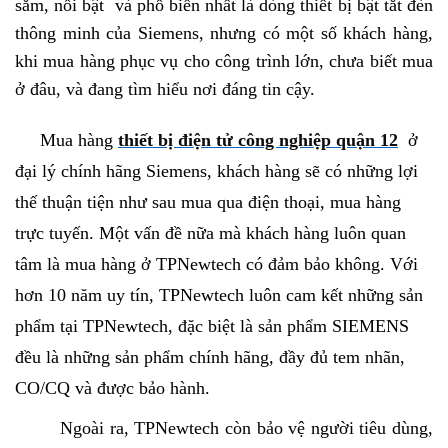
sắm,
nổi bật và phổ biến nhất là dòng thiết bị bật tắt đèn
thông minh của S
iemens,
nhưng có một số khách hàng,
khi mua hàng phục vụ cho công trình lớn, chưa biết mua
ở đâu, và đang tìm hiểu nơi đáng tin cậy.
Mua hàng
thiết bị điện tử công nghiệp quận 12
ở
đại lý chính hãng Siemens, khách hàng sẽ có những lợi
thế thuận tiện như sau mua qua điện thoại, mua hàng
trực tuyến. Một vấn đề nữa mà khách hàng luôn quan
tâm là mua hàng ở TPNewtech có đảm bảo không. Với
hơn 10 năm uy tín, TPNewtech luôn cam kết những sản
phẩm tại TPNewtech, đặc biệt là sản phẩm SIEMENS
đều là những sản phẩm chính hãng, đầy đủ tem nhãn,
CO/CQ và được bảo hành.
Ngoài ra, TPNewtech còn bảo vệ người tiêu dùng,