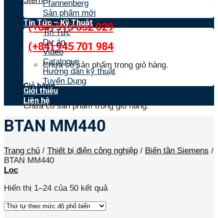
Stern
Pfannenberg
Sản phẩm mới
Tin Tức – Kỹ Thuật
(+84) 913 832 029
Tin Tức
Dự án
(+84) 945 701 984
Video
Catalogue
Chưa có sản phẩm trong giỏ hàng.
Hướng dẫn kỹ thuật
Tuyển Dụng
Giỏ hàng
Giới thiệu
Liên hệ
Chưa có sản phẩm trong giỏ hàng.
BTAN MM440
Trang chủ
/
Thiết bị điện công nghiệp
/
Biến tần Siemens
/
BTAN MM440
Lọc
Hiển thị 1–24 của 50 kết quả