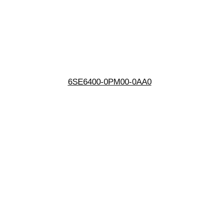
6SE6400-0PM00-0AA0