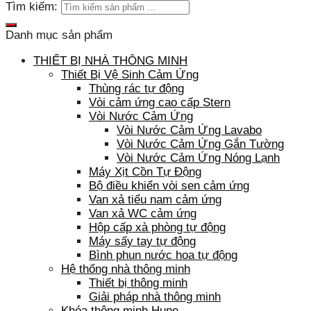
Tìm kiếm:
Danh mục sản phẩm
THIẾT BỊ NHÀ THÔNG MINH
Thiết Bị Vệ Sinh Cảm Ứng
Thùng rác tự động
Vòi cảm ứng cao cấp Stern
Vòi Nước Cảm Ứng
Vòi Nước Cảm Ứng Lavabo
Vòi Nước Cảm Ứng Gắn Tường
Vòi Nước Cảm Ứng Nóng Lạnh
Máy Xịt Cồn Tự Động
Bộ điều khiển vòi sen cảm ứng
Van xả tiểu nam cảm ứng
Van xả WC cảm ứng
Hộp cấp xà phòng tự động
Máy sấy tay tự động
Bình phun nước hoa tự động
Hệ thống nhà thông minh
Thiết bị thông minh
Giải pháp nhà thông minh
Khóa thông minh Hune