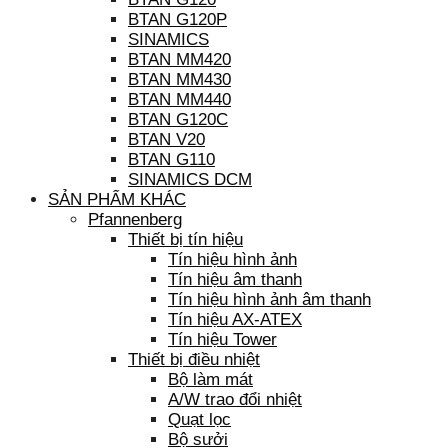
BTAN G120P
SINAMICS
BTAN MM420
BTAN MM430
BTAN MM440
BTAN G120C
BTAN V20
BTAN G110
SINAMICS DCM
SẢN PHẨM KHÁC
Pfannenberg
Thiết bị tín hiệu
Tín hiệu hình ảnh
Tín hiệu âm thanh
Tín hiệu hình ảnh âm thanh
Tín hiệu AX-ATEX
Tín hiệu Tower
Thiết bị điều nhiệt
Bộ làm mát
A/W trao đổi nhiệt
Quạt lọc
Bộ sưởi