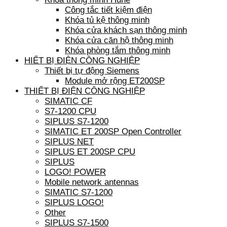
Công tắc tiết kiệm điện
Khóa tủ kệ thông minh
Khóa cửa khách sạn thông minh
Khóa cửa căn hộ thông minh
Khóa phòng tắm thông minh
HIẾT BỊ ĐIỆN CÔNG NGHIỆP
Thiết bị tự động Siemens
Module mở rộng ET200SP
THIẾT BỊ ĐIỆN CÔNG NGHIỆP
SIMATIC CF
S7-1200 CPU
SIPLUS S7-1200
SIMATIC ET 200SP Open Controller
SIPLUS NET
SIPLUS ET 200SP CPU
SIPLUS
LOGO! POWER
Mobile network antennas
SIMATIC S7-1200
SIPLUS LOGO!
Other
SIPLUS S7-1500