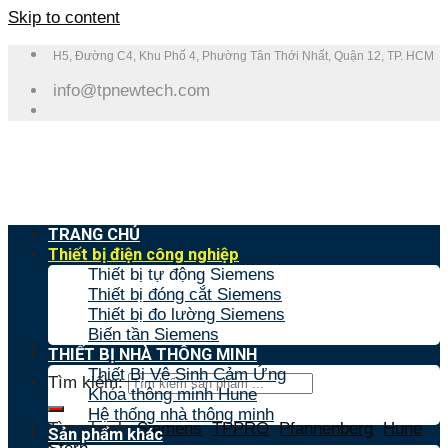
Skip to content
H5, Đường C4, Khu Phố 4, Phường Tân Thới Nhất, Quận 12, TP. HCM
info@tpnewtech.com
TRANG CHỦ
Thiết bị điện công nghiệp
Thiết bị tự động Siemens
Thiết bị đóng cắt Siemens
Thiết bị đo lường Siemens
Biến tần Siemens
THIẾT BỊ NHÀ THÔNG MINH
Thiết Bị Vệ Sinh Cảm Ứng
Tìm kiếm:
Khóa thông minh Hune
Hệ thống nhà thông minh
Tìm nhanh:
Siemens
,
TPPRO
,
Pfannenberg
,
Hune
,
Sản phẩm khác