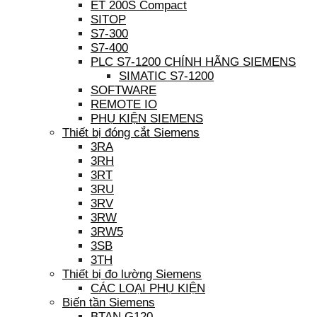
ET 200S Compact
SITOP
S7-300
S7-400
PLC S7-1200 CHÍNH HÃNG SIEMENS
SIMATIC S7-1200
SOFTWARE
REMOTE IO
PHỤ KIỆN SIEMENS
Thiết bị đóng cắt Siemens
3RA
3RH
3RT
3RU
3RV
3RW
3RW5
3SB
3TH
Thiết bị đo lường Siemens
CÁC LOẠI PHỤ KIỆN
Biến tần Siemens
BTAN G120