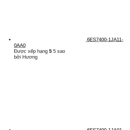
6ES7400-1JA11-
0AA0
Được xếp hạng
5
5 sao
bởi Hương