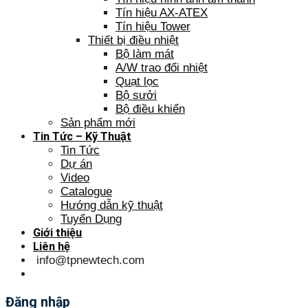
Tín hiệu AX-ATEX
Tín hiệu Tower
Thiết bị điều nhiệt
Bộ làm mát
A/W trao đổi nhiệt
Quạt lọc
Bộ sưởi
Bộ điều khiển
Sản phẩm mới
Tin Tức – Kỹ Thuật
Tin Tức
Dự án
Video
Catalogue
Hướng dẫn kỹ thuật
Tuyển Dụng
Giới thiệu
Liên hệ
info@tpnewtech.com
Đăng nhập