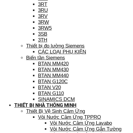
3RT
3RU
3RV
3RW
3RW5
3SB
3TH
Thiết bị đo lường Siemens
CÁC LOẠI PHỤ KIỆN
Biến tần Siemens
BTAN MM420
BTAN MM430
BTAN MM440
BTAN G120C
BTAN V20
BTAN G110
SINAMICS DCM
THIẾT BỊ NHÀ THÔNG MINH
Thiết Bị Vệ Sinh Cảm Ứng
Vòi Nước Cảm Ứng TPPRO
Vòi Nước Cảm Ứng Lavabo
Vòi Nước Cảm Ứng Gắn Tường