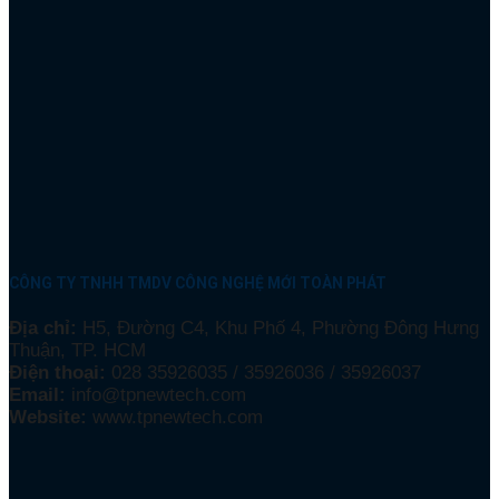
CÔNG TY TNHH TMDV CÔNG NGHỆ MỚI TOÀN PHÁT
Địa chỉ:
H5, Đường C4, Khu Phố 4, Phường Đông Hưng
Thuận, TP. HCM
Điện thoại:
028 35926035 / 35926036 / 35926037
Email:
info@tpnewtech.com
Website:
www.tpnewtech.com