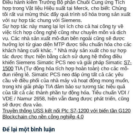
Điều hành kiêm Trưởng Bộ phận Chuỗi Cung ứng Tích
hợp trong Vật liệu Hiệu suất tại Merck, cho biết: Chúng
tôi rất vui mừng thúc đẩy quá trình số hóa trong sản xuất
với sự hợp tác chung với Siemens.
Sự hợp tác này mang lại lợi ích cho cả hai công ty về
việc tích hợp công nghệ cũng như chuyên môn và dịch
vụ.
Các nhà sản xuất mô-đun bên ngoài cũng sẽ được
hưởng lợi từ giao diện MTP được tiêu chuẩn hóa cho các
khách hàng cuối khác. ”
Nhà máy sản xuất cho sự hợp
tác được thực hiện bằng cách sử dụng hệ thống điều
khiển Siemens Simatic PCS neo và giải pháp Simatic
S7-
1500
TIA (Tự động hóa tích hợp hoàn toàn) cho các mô-
đun riêng lẻ.
Simatic PCS neo đáp ứng tất cả các yêu
cầu về điều phối của nhà máy và hoạt động mong muốn,
trong khi giải pháp TIA đảm bảo sự tương tác hiệu quả
của tất cả các thành phần tự động hóa.
Tiêu chuẩn VDI /
VDE / Namur 2658, hiện vẫn đang được phát triển, cũng
sẽ được đưa vào.
Truyền thông USS kết nối Plc S7-1200 với biến tần G120
Blockchain cho nền công nghiệp 4.0
Để lại một bình luận