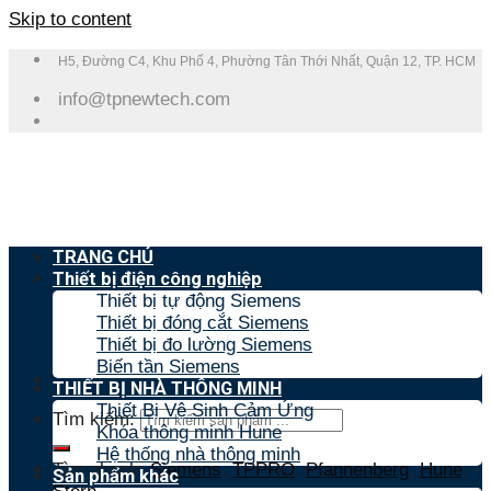
Skip to content
H5, Đường C4, Khu Phố 4, Phường Tân Thới Nhất, Quận 12, TP. HCM
info@tpnewtech.com
TRANG CHỦ
Thiết bị điện công nghiệp
Thiết bị tự động Siemens
Thiết bị đóng cắt Siemens
Thiết bị đo lường Siemens
Biến tần Siemens
THIẾT BỊ NHÀ THÔNG MINH
Thiết Bị Vệ Sinh Cảm Ứng
Tìm kiếm:
Khóa thông minh Hune
Hệ thống nhà thông minh
Tìm nhanh:
Siemens
,
TPPRO
,
Pfannenberg
,
Hune
,
Sản phẩm khác