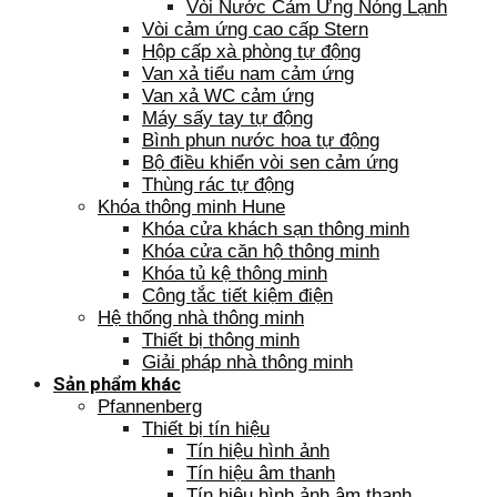
Vòi Nước Cảm Ứng Nóng Lạnh
Vòi cảm ứng cao cấp Stern
Hộp cấp xà phòng tự động
Van xả tiểu nam cảm ứng
Van xả WC cảm ứng
Máy sấy tay tự động
Bình phun nước hoa tự động
Bộ điều khiển vòi sen cảm ứng
Thùng rác tự động
Khóa thông minh Hune
Khóa cửa khách sạn thông minh
Khóa cửa căn hộ thông minh
Khóa tủ kệ thông minh
Công tắc tiết kiệm điện
Hệ thống nhà thông minh
Thiết bị thông minh
Giải pháp nhà thông minh
Sản phẩm khác
Pfannenberg
Thiết bị tín hiệu
Tín hiệu hình ảnh
Tín hiệu âm thanh
Tín hiệu hình ảnh âm thanh