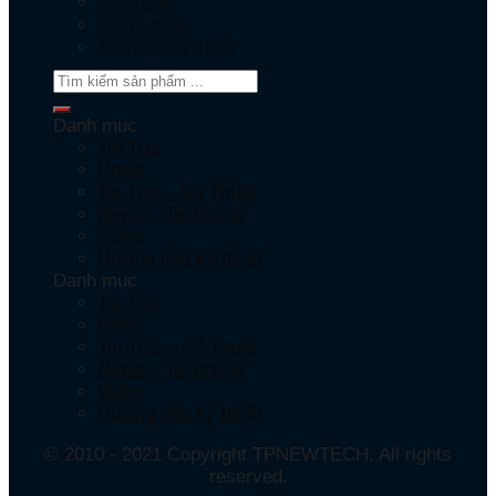
Catalogue
Chứng nhận
Tin Tức – Kỹ Thuật
Danh mục
Tin Tức
News
Tin Tức – Kỹ Thuật
News – Technical
Video
Hướng dẫn kỹ thuật
Danh mục
Tin Tức
News
Tin Tức – Kỹ Thuật
News – Technical
Video
Hướng dẫn kỹ thuật
© 2010 - 2021 Copyright TPNEWTECH. All rights
reserved.