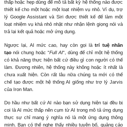
thấp hoặc hẹp dùng để mô tả bất kỳ hệ thống nào được
thiết kế cho một hoặc một loạt nhiệm vụ nhỏ. Ví dụ, trợ
lý Google Assistant và Siri được thiết kế để làm một
loạt nhiệm vụ khá nhỏ nhặt như nhận lệnh giọng nói và
trả lại kết quả hoặc mở ứng dụng.
Ngược lại, AI mức cao, hay còn gọi là
trí tuệ nhân
tạo
nói chung hoặc “
Full AI
“, dùng để chỉ một hệ thống
có khả năng thực hiện bất cứ điều gì con người có thể
làm. Đương nhiên, hệ thống này không hoặc ít nhất là
chưa xuất hiện. Còn rất lâu nữa chúng ta mới có thể
chế tạo được một hệ thống AI giống như trợ lý Jarvis
của Iron Man.
Do hầu như bất cứ AI nào bạn sử dụng hiện tại đều bị
coi là AI mức thấp nên cụm từ AI trong mô tả ứng dụng
thực sự chỉ mang ý nghĩa nó là một ứng dụng thông
minh. Bạn có thể nghe thấy nhiều tuyên bố, quảng cáo