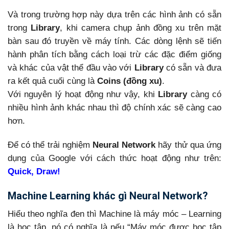
Và trong trường hợp này dựa trên các hình ảnh có sẵn
trong
Library
, khi camera chụp ảnh đồng xu trên mặt
bàn sau đó truyền về máy tính. Các dòng lệnh sẽ tiến
hành phân tích bằng cách loại trừ các đặc điểm giống
và khác của vật thể đầu vào với
Library
có sẵn và đưa
ra kết quả cuối cùng là
Coins (đồng xu)
.
Với nguyên lý hoạt động như vậy, khi
Library
càng có
nhiều hình ảnh khác nhau thì độ chính xác sẽ càng cao
hơn.
Để có thể trải nghiệm
Neural Network
hãy thử qua ứng
dụng của Google với cách thức hoạt động như trên:
Quick, Draw!
Machine Learning khác gì Neural Network?
Hiểu theo nghĩa đen thì Machine là máy móc – Learning
là học tập, nó có nghĩa là nếu “Máy móc được học tập