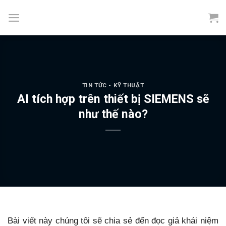
Skip
to
content
TIN TỨC - KỸ THUẬT
AI tích hợp trên thiết bị SIEMENS sẽ
như thế nào?
Bài viết này chúng tôi sẽ chia sẻ đến đọc giả khái niệm