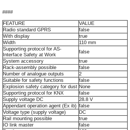
####
FEATURE
VALUE
Radio standard GPRS
false
With display
true
Width
110 mm
Supporting protocol for AS-
false
Interface Safety at Work
System accessory
true
Rack-assembly possible
false
Number of analogue outputs
2
Suitable for safety functions
false
Explosion safety category for dust
None
Supporting protocol for KNX
false
Supply voltage DC
28.8 V
Appendant operation agent (Ex ib)
false
Voltage type (supply voltage)
DC
Rail mounting possible
true
IO link master
false