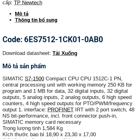
cấp:
TP Newtech
Mô tả
Thông tin bổ sung
Code: 6ES7512-1CK01-0AB0
Download datasheet:
Tải Xuống
Mô tả sản phẩm
SIMATIC
S7-1500
Compact CPU CPU 1512C-1 PN,
central processing unit with working memory 250 KB for
program and 1 MB for data, 32 digital inputs, 32 digital
outputs, 5 analog inputs, 2 analog outputs, 6 high speed
counters, 4 high speed outputs for PTO/PWM/frequency
output 1. interface:
PROFINET
IRT with 2 port switch, 48
NS bit-performance, incl. front connector push-in,
SIMATIC memory card necessary
Trọng lượng tịnh 1,584 Kg
Kích thước bao bì 18,90 x 23,30 x 17,00