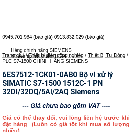
0945.701.984 (báo giá)
0913.832.029 (báo giá)
Hàng chính hãng SIEMENS
Trang chủ
/
Thiết bị điện công nghiệp
/
Thiết Bị Tự Động
/
Freeship nội thành HCM
PLC S7-1500 CHÍNH HÃNG SIEMENS
6ES7512-1CK01-0AB0 Bộ vi xử lý
SIMATIC S7-1500 1512C-1 PN
32DI/32DQ/5AI/2AQ Siemens
--- Giá chưa bao gồm VAT ----
Giá có thể thay đổi, vui lòng liên hệ trước khi
đặt hàng
(Luôn có giá tốt khi mua số lượng
nhiều)