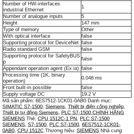
Number of HW-interfaces
1
industrial Ethernet
Number of analogue inputs
5
Height
147 mm
Type of memory
Other
With optical interface
false
Supporting protocol for DeviceNet
false
Radio standard GSM
false
Supporting protocol for SafetyBUS
false
p
Appendant operation agent (Ex ia)
false
Processing time (1K, binary
0.048 ms
operation)
Front built-in possible
false
Supply voltage DC
19.2 V
Mã sản phẩm:
6ES7512-1CK01-0AB0
Danh mục:
SIMATIC S7-1500
,
Siemens
,
Thiết bị điện công nghiệp
,
Thiết bị tự động Siemens
,
PLC S7-1500 CHÍNH HÃNG
SIEMENS
Thẻ:
CPU 1512C-1 PN
,
PLC S7-1500
SIEMENS
,
S7-1500
,
PLC S7-1500
,
6ES7512-1CK01-
0AB0
,
CPU 1512C
Thương hiệu:
SIEMENS
Nhà cung