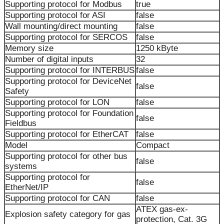
Supporting protocol for Modbus
true
Supporting protocol for ASI
false
Wall mounting/direct mounting
false
Supporting protocol for SERCOS
false
Memory size
1250 kByte
Number of digital inputs
32
Supporting protocol for INTERBUS
false
Supporting protocol for DeviceNet
false
Safety
Supporting protocol for LON
false
Supporting protocol for Foundation
false
Fieldbus
Supporting protocol for EtherCAT
false
Model
Compact
Supporting protocol for other bus
false
systems
Supporting protocol for
false
EtherNet/IP
Supporting protocol for CAN
false
ATEX gas-ex-
Explosion safety category for gas
protection, Cat. 3G