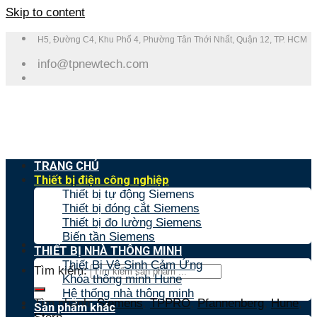
Skip to content
H5, Đường C4, Khu Phố 4, Phường Tân Thới Nhất, Quận 12, TP. HCM
info@tpnewtech.com
TRANG CHỦ
Thiết bị điện công nghiệp
Thiết bị tự động Siemens
Thiết bị đóng cắt Siemens
Thiết bị đo lường Siemens
Biến tần Siemens
THIẾT BỊ NHÀ THÔNG MINH
Thiết Bị Vệ Sinh Cảm Ứng
Tìm kiếm:
Khóa thông minh Hune
Hệ thống nhà thông minh
Tìm nhanh:
Siemens
,
TPPRO
,
Pfannenberg
,
Hune
,
Sản phẩm khác