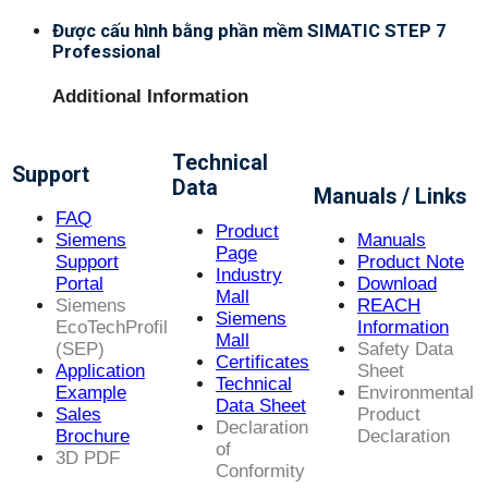
Được cấu hình bằng phần mềm SIMATIC STEP 7
Professional
Additional Information
Technical
Support
Data
Manuals / Links
FAQ
Product
Siemens
Manuals
Page
Support
Product Note
Industry
Portal
Download
Mall
Siemens
REACH
Siemens
EcoTechProfil
Information
Mall
(SEP)
Safety Data
Certificates
Application
Sheet
Technical
Example
Environmental
Data Sheet
Sales
Product
Declaration
Brochure
Declaration
of
3D PDF
Conformity