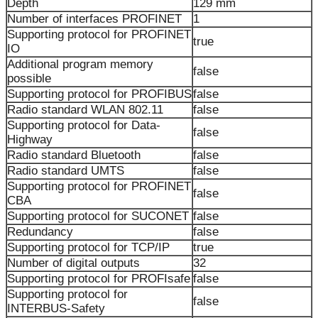
Depth
129 mm
Number of interfaces PROFINET
1
Supporting protocol for PROFINET
true
IO
Additional program memory
false
possible
Supporting protocol for PROFIBUS
false
Radio standard WLAN 802.11
false
Supporting protocol for Data-
false
Highway
Radio standard Bluetooth
false
Radio standard UMTS
false
Supporting protocol for PROFINET
false
CBA
Supporting protocol for SUCONET
false
Redundancy
false
Supporting protocol for TCP/IP
true
Number of digital outputs
32
Supporting protocol for PROFIsafe
false
Supporting protocol for
false
INTERBUS-Safety