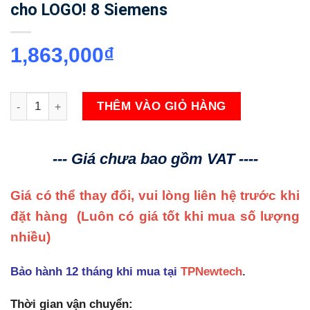
cho LOGO! 8 Siemens
1,863,000
₫
6ED1055-1FB00-0BA2 LOGO! DM8 230R cho LOGO! 8 Siemen
THÊM VÀO GIỎ HÀNG
--- Giá chưa bao gồm VAT ----
Giá có thể thay đổi, vui lòng liên hệ trước khi
đặt hàng
(Luôn có giá tốt khi mua số lượng
nhiều)
Bảo hành 12 tháng khi mua tại
TPNewtech
.
Thời gian vận chuyển: