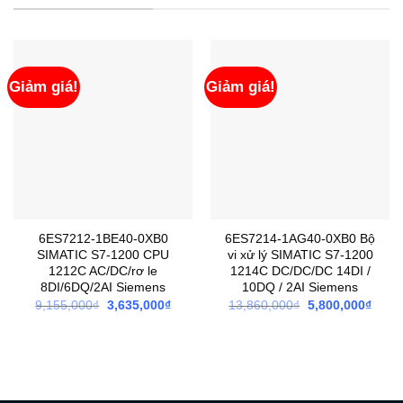
Giảm giá!
Giảm giá!
6ES7212-1BE40-0XB0
6ES7214-1AG40-0XB0 Bộ
SIMATIC S7-1200 CPU
vi xử lý SIMATIC S7-1200
1212C AC/DC/rơ le
1214C DC/DC/DC 14DI /
8DI/6DQ/2AI Siemens
10DQ / 2AI Siemens
Giá
Giá
Giá
Giá
9,155,000
₫
3,635,000
₫
13,860,000
₫
5,800,000
₫
gốc
hiện
gốc
hiện
là:
tại
là:
tại
9,155,000₫.
là:
13,860,000₫.
là:
3,635,000₫.
5,800