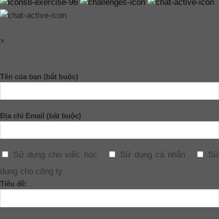
×
Tên của bạn (bắt buộc)
Địa chỉ Email (bắt buộc)
Sử dụng cho việc học
Sử dụng cá nhân
Sử
dụng cho công ty
Tiêu đề: