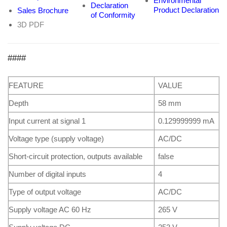
Environmental
Declaration
Product Declaration
Sales Brochure
of Conformity
3D PDF
####
FEATURE
VALUE
Depth
58 mm
Input current at signal 1
0.129999999 mA
Voltage type (supply voltage)
AC/DC
Short-circuit protection, outputs available
false
Number of digital inputs
4
Type of output voltage
AC/DC
Supply voltage AC 60 Hz
265 V