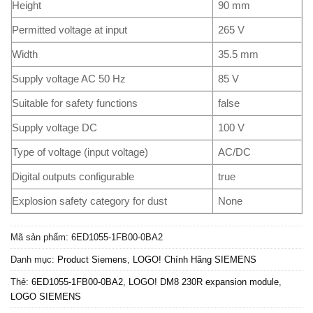
Height
90 mm
Permitted voltage at input
265 V
Width
35.5 mm
Supply voltage AC 50 Hz
85 V
Suitable for safety functions
false
Supply voltage DC
100 V
Type of voltage (input voltage)
AC/DC
Digital outputs configurable
true
Explosion safety category for dust
None
Mã sản phẩm:
6ED1055-1FB00-0BA2
Danh mục:
Product Siemens
,
LOGO! Chính Hãng SIEMENS
Thẻ:
6ED1055-1FB00-0BA2
,
LOGO! DM8 230R expansion module
,
LOGO SIEMENS