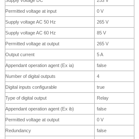
Supply voltage DC
253 V
Permitted voltage at input
0 V
Supply voltage AC 50 Hz
265 V
Supply voltage AC 60 Hz
85 V
Permitted voltage at output
265 V
Output current
5 A
Appendant operation agent (Ex ia)
false
Number of digital outputs
4
Digital inputs configurable
true
Type of digital output
Relay
Appendant operation agent (Ex ib)
false
Permitted voltage at output
0 V
Redundancy
false