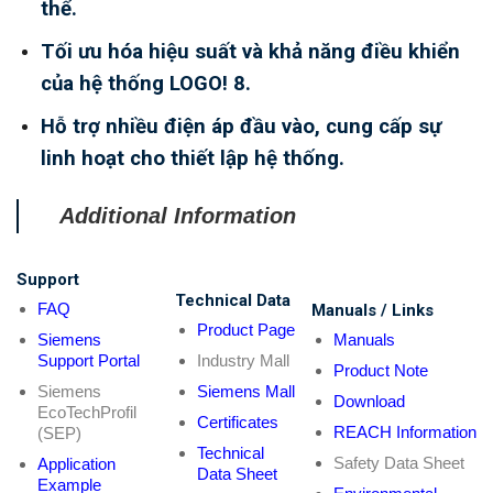
thể.
Tối ưu hóa hiệu suất và khả năng điều khiển
của hệ thống LOGO! 8.
Hỗ trợ nhiều điện áp đầu vào, cung cấp sự
linh hoạt cho thiết lập hệ thống.
Additional Information
Support
Technical Data
FAQ
Manuals / Links
Product Page
Siemens
Manuals
Support Portal
Industry Mall
Product Note
Siemens
Siemens Mall
Download
EcoTechProfil
Certificates
REACH Information
(SEP)
Technical
Safety Data Sheet
Application
Data Sheet
Example