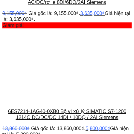
AC/DC/rơ le 8DI/6DQ/2AI Siemens
9,155,000
₫
Giá gốc là: 9,155,000₫.
3,635,000
₫
Giá hiện tại
là: 3,635,000₫.
Giảm giá!
6ES7214-1AG40-0XB0 Bộ vi xử lý SIMATIC S7-1200
1214C DC/DC/DC 14DI / 10DQ / 2AI Siemens
13,860,000
₫
Giá gốc là: 13,860,000₫.
5,800,000
₫
Giá hiện