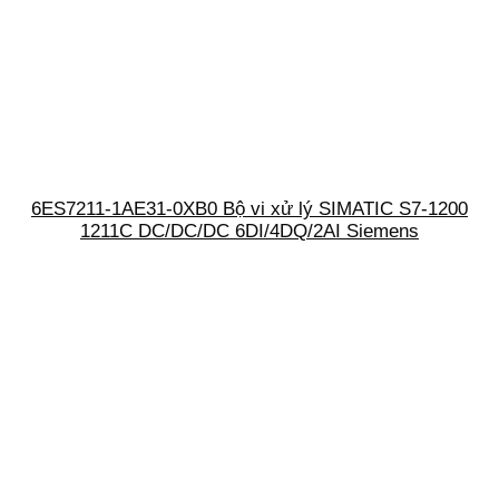
6ES7211-1AE31-0XB0 Bộ vi xử lý SIMATIC S7-1200
1211C DC/DC/DC 6DI/4DQ/2AI Siemens