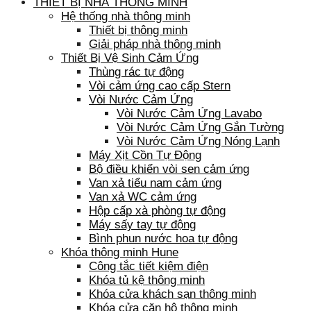
THIẾT BỊ NHÀ THÔNG MINH
Hệ thống nhà thông minh
Thiết bị thông minh
Giải pháp nhà thông minh
Thiết Bị Vệ Sinh Cảm Ứng
Thùng rác tự động
Vòi cảm ứng cao cấp Stern
Vòi Nước Cảm Ứng
Vòi Nước Cảm Ứng Lavabo
Vòi Nước Cảm Ứng Gắn Tường
Vòi Nước Cảm Ứng Nóng Lạnh
Máy Xịt Cồn Tự Động
Bộ điều khiển vòi sen cảm ứng
Van xả tiểu nam cảm ứng
Van xả WC cảm ứng
Hộp cấp xà phòng tự động
Máy sấy tay tự động
Bình phun nước hoa tự động
Khóa thông minh Hune
Công tắc tiết kiệm điện
Khóa tủ kệ thông minh
Khóa cửa khách sạn thông minh
Khóa cửa căn hộ thông minh