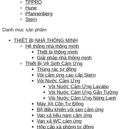
TPPRO
Hune
Pfannenberg
Stern
Danh mục sản phẩm
THIẾT BỊ NHÀ THÔNG MINH
Hệ thống nhà thông minh
Thiết bị thông minh
Giải pháp nhà thông minh
Thiết Bị Vệ Sinh Cảm Ứng
Thùng rác tự động
Vòi cảm ứng cao cấp Stern
Vòi Nước Cảm Ứng
Vòi Nước Cảm Ứng Lavabo
Vòi Nước Cảm Ứng Gắn Tường
Vòi Nước Cảm Ứng Nóng Lạnh
Máy Xịt Cồn Tự Động
Bộ điều khiển vòi sen cảm ứng
Van xả tiểu nam cảm ứng
Van xả WC cảm ứng
Hộp cấp xà phòng tự động