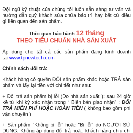
Đội ngũ kỹ thuật của chúng tôi luôn sẵn sàng tư vấn và
hướng dẫn quý khách sửa chữa bảo trì hay bất cứ điều
gì liên quan đến sản phẩm.
12 tháng
Thời gian bảo hành
THEO TIÊU CHUẨN NHÀ SẢN XUẤT
Áp dụng cho tất cả các sản phẩm đang kinh doanh
tại
www.tpnewtech.com
Chính sách đổi trả:
Khách hàng có quyền ĐỔI sản phẩm khác hoặc TRẢ sản
phẩm và lấy lại tiền với chi tiết như sau:
+ Đổi trả sản phẩm bị lỗi (Do nhà sản xuất ): sau 24 giờ
kề từ khi ký xác nhận trong “ Biên bản giao nhận” :
ĐỔI
TRẢ MIỄN PHÍ HOẶC HOÀN TIỀN
( không bao gồm phí
vận chuyển )
+ Sản phẩm “Không bị lỗi” hoặc “Bị lỗi” do NGƯỜI SỬ
DỤNG: Không áp dụng đổi trả hoặc khách hàng chịu chi