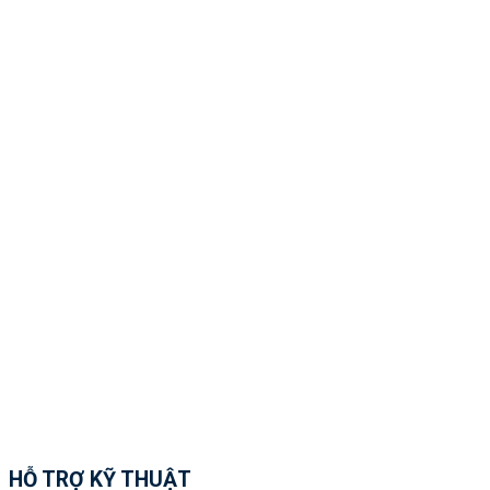
HỖ TRỢ KỸ THUẬT