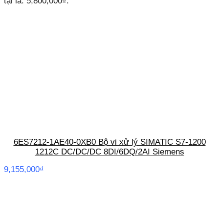
tại là: 5,800,000₫.
6ES7212-1AE40-0XB0 Bộ vi xử lý SIMATIC S7-1200
1212C DC/DC/DC 8DI/6DQ/2AI Siemens
9,155,000
₫