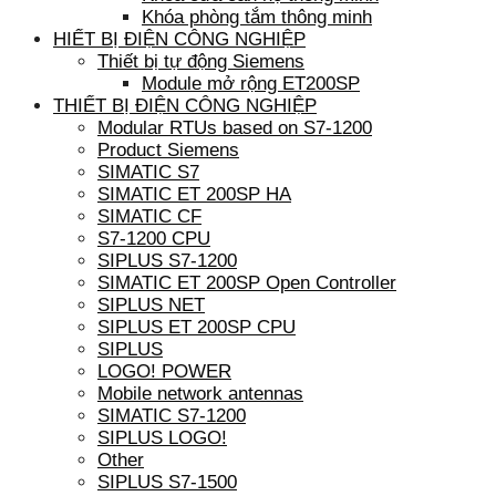
Khóa phòng tắm thông minh
HIẾT BỊ ĐIỆN CÔNG NGHIỆP
Thiết bị tự động Siemens
Module mở rộng ET200SP
THIẾT BỊ ĐIỆN CÔNG NGHIỆP
Modular RTUs based on S7-1200
Product Siemens
SIMATIC S7
SIMATIC ET 200SP HA
SIMATIC CF
S7-1200 CPU
SIPLUS S7-1200
SIMATIC ET 200SP Open Controller
SIPLUS NET
SIPLUS ET 200SP CPU
SIPLUS
LOGO! POWER
Mobile network antennas
SIMATIC S7-1200
SIPLUS LOGO!
Other
SIPLUS S7-1500