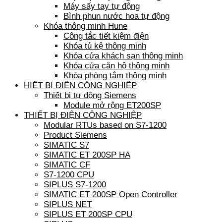
Máy sấy tay tự động
Bình phun nước hoa tự động
Khóa thông minh Hune
Công tắc tiết kiệm điện
Khóa tủ kệ thông minh
Khóa cửa khách sạn thông minh
Khóa cửa căn hộ thông minh
Khóa phòng tắm thông minh
HIẾT BỊ ĐIỆN CÔNG NGHIỆP
Thiết bị tự động Siemens
Module mở rộng ET200SP
THIẾT BỊ ĐIỆN CÔNG NGHIỆP
Modular RTUs based on S7-1200
Product Siemens
SIMATIC S7
SIMATIC ET 200SP HA
SIMATIC CF
S7-1200 CPU
SIPLUS S7-1200
SIMATIC ET 200SP Open Controller
SIPLUS NET
SIPLUS ET 200SP CPU