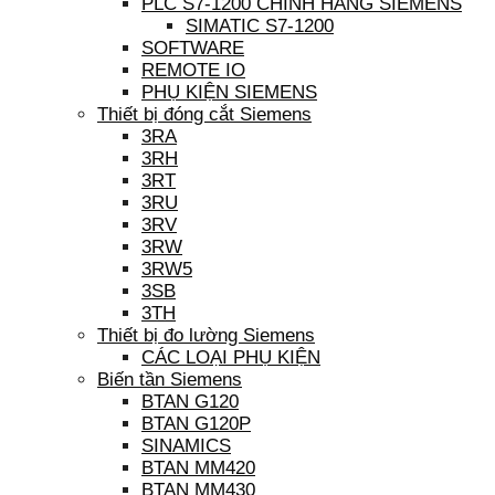
PLC S7-1200 CHÍNH HÃNG SIEMENS
SIMATIC S7-1200
SOFTWARE
REMOTE IO
PHỤ KIỆN SIEMENS
Thiết bị đóng cắt Siemens
3RA
3RH
3RT
3RU
3RV
3RW
3RW5
3SB
3TH
Thiết bị đo lường Siemens
CÁC LOẠI PHỤ KIỆN
Biến tần Siemens
BTAN G120
BTAN G120P
SINAMICS
BTAN MM420
BTAN MM430