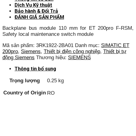
Dịch Vụ Kỹ thuật
Bảo hành & Đổi Trả
ĐÁNH GIÁ SẢN PHẨM
Backplane bus module 110 mm for ET 200pro F-RSM,
Safety local maintenance switch module
Mã sản phẩm:
3RK1922-2BA01
Danh mục:
SIMATIC ET
200pro
,
Siemens
,
Thiết bị điện công nghiệp
,
Thiết bị tự
động Siemens
Thương hiệu:
SIEMENS
Thông tin bổ sung
Trọng lượng
0.25 kg
Country of Origin
RO