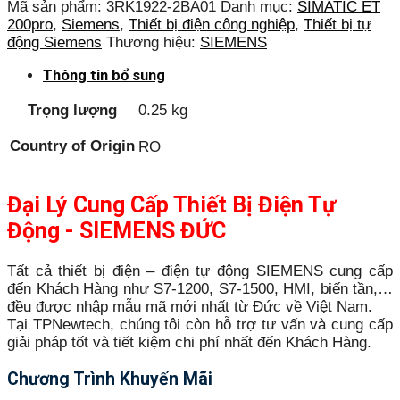
Mã sản phẩm:
3RK1922-2BA01
Danh mục:
SIMATIC ET
200pro
,
Siemens
,
Thiết bị điện công nghiệp
,
Thiết bị tự
động Siemens
Thương hiệu:
SIEMENS
Thông tin bổ sung
Trọng lượng
0.25 kg
Country of Origin
RO
Đại Lý Cung Cấp Thiết Bị Điện Tự
Động - SIEMENS ĐỨC
Tất cả thiết bị điện – điện tự động SIEMENS cung cấp
đến Khách Hàng như S7-1200, S7-1500, HMI, biến tần,…
đều được nhập mẫu mã mới nhất từ Đức về Việt Nam.
Tại TPNewtech, chúng tôi còn hỗ trợ tư vấn và cung cấp
giải pháp tốt và tiết kiệm chi phí nhất đến Khách Hàng.
Chương Trình Khuyến Mãi