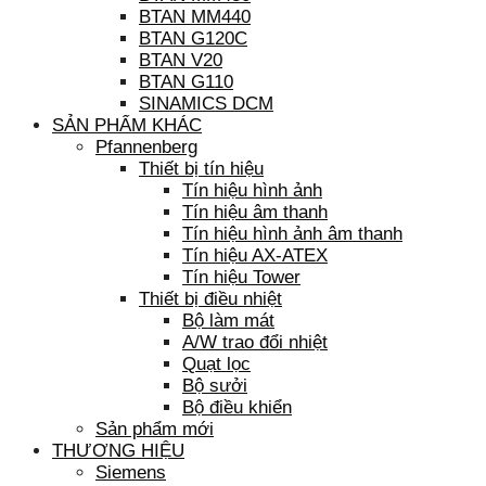
BTAN MM440
BTAN G120C
BTAN V20
BTAN G110
SINAMICS DCM
SẢN PHẨM KHÁC
Pfannenberg
Thiết bị tín hiệu
Tín hiệu hình ảnh
Tín hiệu âm thanh
Tín hiệu hình ảnh âm thanh
Tín hiệu AX-ATEX
Tín hiệu Tower
Thiết bị điều nhiệt
Bộ làm mát
A/W trao đổi nhiệt
Quạt lọc
Bộ sưởi
Bộ điều khiển
Sản phẩm mới
THƯƠNG HIỆU
Siemens