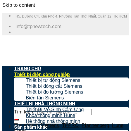
Skip to content
H5, Đường C4, Khu Phố 4, Phường Tân Thới Nhất, Quận 12, TP. HCM
info@tpnewtech.com
TRANG CHỦ
Thiết bị điện công nghiệp
Thiết bị tự động Siemens
Thiết bị đóng cắt Siemens
Thiết bị đo lường Siemens
Biến tần Siemens
THIẾT BỊ NHÀ THÔNG MINH
Thiết Bị Vệ Sinh Cảm Ứng
Tìm kiếm:
Khóa thông minh Hune
Hệ thống nhà thông minh
Tìm nhanh:
Siemens
,
TPPRO
,
Pfannenberg
,
Hune
,
Sản phẩm khác